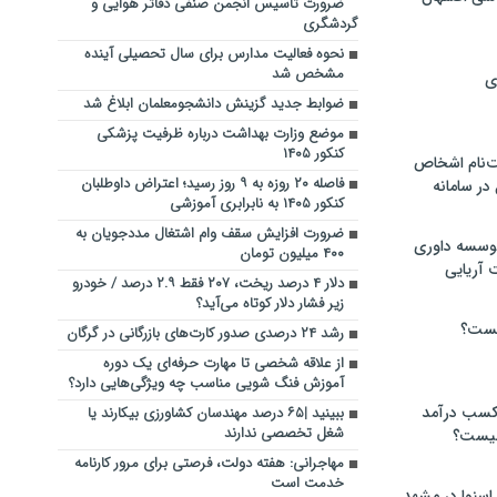
ضرورت تاسیس انجمن صنفی دفاتر هوایی و
گردشگری
نحوه فعالیت مدارس برای سال تحصیلی آینده
مشخص شد
ی
ضوابط جدید گزینش دانشجومعلمان ابلاغ شد
موضع وزارت بهداشت درباره ظرفیت پزشکی
کنکور ۱۴۰۵
‌نام اشخاص
فاصله ۲۰ روزه به ۹ روز رسید؛ اعتراض داوطلبان
ر سامانه
کنکور ۱۴۰۵ به نابرابری آموزشی
ضرورت افزایش سقف وام اشتغال مددجویان به
موسسه داوری
۴۰۰ میلیون تومان
 آریایی
دلار ۴ درصد ریخت، ۲۰۷ فقط ۲.۹ درصد / خودرو
زیر فشار دلار کوتاه می‌آید؟
یست؟
رشد ۲۴ درصدی صدور کارت‌های بازرگانی در گرگان
از علاقه شخصی تا مهارت حرفه‌ای یک دوره
آموزش فنگ شویی مناسب چه ویژگی‌هایی دارد؟
 کسب درآمد
ببینید |۶۵ درصد مهندسان کشاورزی بیکارند یا
شغل تخصصی ندارند
 چیست؟
مهاجرانی: هفته دولت، فرصتی برای مرور کارنامه
خدمت است
اسنوا در مشهد