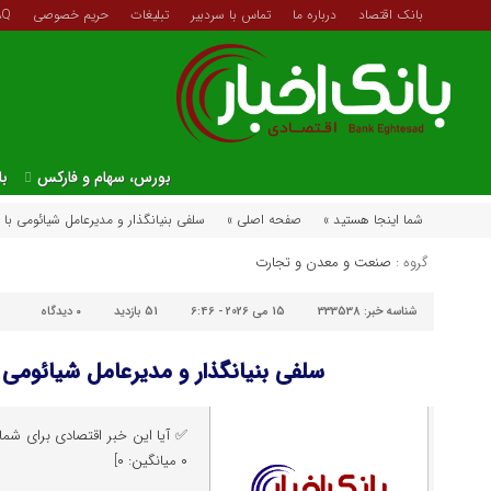
بانک اقتصاد
درباره ما
تماس با سردبیر
تبلیغات
حریم خصوصی
AQ
بورس، سهام و فارکس
با
شما اینجا هستید »
صفحه اصلی »
سلفی بنیانگذار و مدیرعامل شیائومی با
گروه :
صنعت و معدن و تجارت
شناسه خبر:
333538
15 می 2026 - 6:46
51 بازدید
۰
دیدگاه
سلفی بنیانگذار و مدیرعامل شیائومی 
✅ آیا این خبر اقتصادی برای شما م
۰ میانگین: ۰]