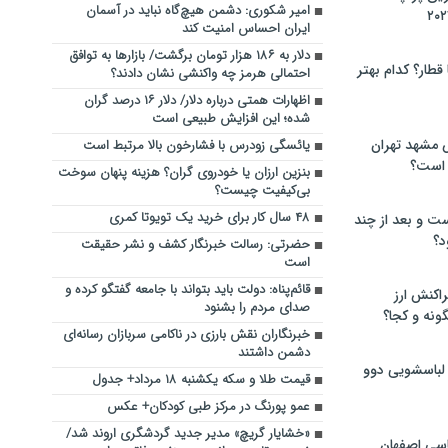
امیر شکوری: دشمن هیچ‌گاه نباید در آسمان
ایران احساس امنیت کند
دلار به ۱۸۶ هزار تومان برگشت/ بازارها به توافق
 قطار؟ کدام بهتر
احتمالی هرمز چه واکنشی نشان دادند؟
اظهارات همتی درباره دلار/ دلار ۱۶ درصد گران
شده؛ این افزایش طبیعی است
 مشهد تهران
یائسگی زودرس با فشارخون بالا مرتبط است
 است؟
بنزین ارزان یا خودروی گران؟ هزینه پنهان سوخت
بی‌کیفیت چیست؟
۴۸ سال کار برای خرید یک تویوتا کمری
ت و بعد از چند
د؟
حضرتی: رسالت خبرنگار کشف و نشر حقیقت
است
قائم‌پناه: دولت باید بتواند با جامعه گفتگو کرده و
راکنش ارز
صدای مردم را بشنود
ونه و کجا؟
خبرنگاران نقش بارزی در ناکامی سربازان رسانه‌ای
دشمن داشتند
 لباسشویی دوو
قیمت طلا و سکه یکشنبه ۱۸ مرداد+ جدول
عمو پورنگ در مرکز طبی کودکان+ عکس
«خشایار گریچ» مدیر جدید گردشگری اروند شد/
سی اصفهان