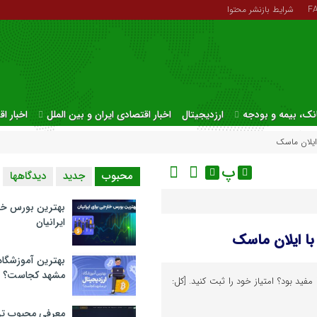
F
شرایط بازنشر محتوا
نک، بیمه و بودجه
ارزدیجیتال
اخبار اقتصادی ایران و بین الملل
اخبار ا
 ایلان ماسک
پ
محبوب
جدید
دیدگاهها
بهترین بورس خا
ایرانیان
با ایلان ماسک
بهترین آموزشگاه 
مشهد کجاست؟
فید بود؟ امتیاز خود را ثبت کنید. [کل:
معرفی محبوب تر