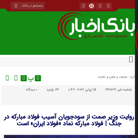
پ
گروه :
صنعت و معدن و تجارت
شناسه خبر:
338219
15 ژوئن 2026 - 0:47
63 بازدید
۰
دیدگاه
روایت وزیر صمت از سودجویان آسیب فولاد مبارکه در
جنگ | فولاد مبارکه نماد «فولاد ایران» است