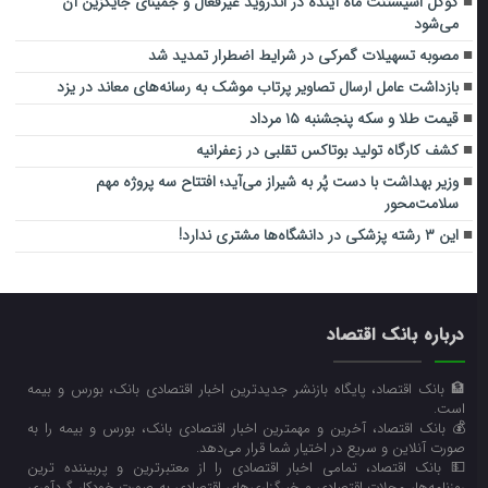
گوگل اسیستنت ماه آینده در اندروید غیرفعال و جمینای جایگزین آن
می‌شود
مصوبه تسهیلات گمرکی در شرایط اضطرار تمدید شد
بازداشت عامل ارسال تصاویر پرتاب موشک به رسانه‌های معاند در یزد
قیمت طلا و سکه پنجشنبه ۱۵ مرداد
کشف کارگاه تولید بوتاکس تقلبی در زعفرانیه
وزیر بهداشت با دست پُر به شیراز می‌آید؛ افتتاح سه پروژه مهم
سلامت‌محور
این ۳ رشته پزشکی در دانشگاه‌ها مشتری ندارد!
درباره بانک اقتصاد
🏦 بانک اقتصاد، پایگاه بازنشر جدیدترین اخبار اقتصادی بانک، بورس و بیمه
است.
💰 بانک اقتصاد، آخرین و مهمترین اخبار اقتصادی بانک، بورس و بیمه را به
صورت آنلاین و سریع در اختیار شما قرار می‌‌دهد.
💵 بانک اقتصاد، تمامی اخبار اقتصادی را از معتبرترین و پربیننده ترین
روزنامه‌ها، مجلات اقتصادی و خبرگزاری‌های اقتصادی به صورت خودکار گردآوری