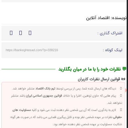
نویسنده:
اقتصاد آنلاین
اشتراک گذاری :
لینک کوتاه :
https://bankeghtesad.com/?p=338216
💬 نظرات خود را با ما در میان بگذارید
📜 قوانین ارسال نظرات کاربران
دیدگاه های ارسال شده شما، پس از بررسی توسط
تیم بانک اقتصاد
منتشر خواهد شد.
پیام هایی که حاوی توهین، افترا و یا خلاف
قوانین جمهوری اسلامی ایران
باشد منتشر
نخواهد شد.
لازم به یادآوری است که آی پی شخص نظر دهنده ثبت می شود و کلیه
مسئولیت های
حقوقی
نظرات بر عهده شخص نظر بوده و قابل پیگیری قضایی می باشد که در صورت هر گونه
شکایت مسئولیت بر عهده شخص نظر دهنده خواهد بود.