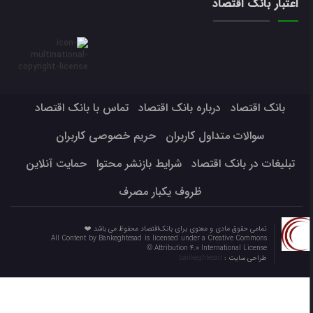
اعتبار بانک اقتصاد
بانک اقتصاد
درباره بانک اقتصاد
تماس با بانک اقتصاد
سوالات متداول کاربران
حریم خصوصی کاربران
تبلیغات در بانک اقتصاد
شرایط بازنشر محتوا
حمایت آنلاین
ظروف یکبار مصرف
تمامی حقوق مادی و معنوی برای بانک‌اقتصاد محفوظ می باشد ❤️
All Content by Bankeghtesad is licensed under a Creative Commons
Attribution 4.0 International License ©️
طراحی سایت :
bankeghtesad