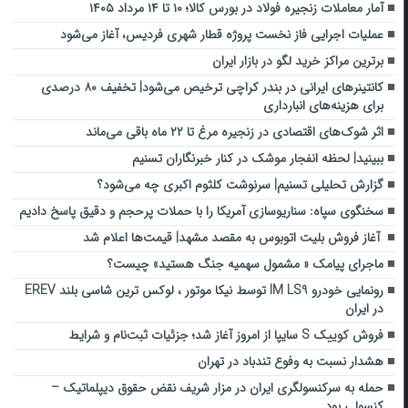
آمار معاملات زنجیره فولاد در بورس کالا؛ ۱۰ تا ۱۴ مرداد ۱۴۰۵
عملیات اجرایی فاز نخست پروژه قطار شهری فردیس، آغاز می‌شود
برترین مراکز خرید لگو در بازار ایران
کانتینرهای ایرانی در بندر کراچی ترخیص می‌شود| تخفیف ۸۰ درصدی
برای هزینه‌های انبارداری
اثر شوک‌های اقتصادی در زنجیره مرغ تا ۲۲ ماه باقی می‌ماند
ببینید| لحظه انفجار موشک‌ در کنار خبرنگاران تسنیم
گزارش تحلیلی تسنیم| سرنوشت کلثوم اکبری چه می‌شود؟
سخنگوی سپاه: سناریوسازی آمریکا را با حملات پرحجم‌‌ و دقیق‌ پاسخ دادیم
آغاز فروش بلیت اتوبوس به مقصد مشهد| قیمت‌ها اعلام شد
ماجرای پیامک « مشمول سهمیه جنگ هستید» چیست؟
رونمایی خودرو IM LS9 توسط نیکا موتور ، لوکس ترین شاسی بلند EREV
در ایران
فروش کوییک S سایپا از امروز آغاز شد؛ جزئیات ثبت‌نام و شرایط
هشدار نسبت به وفوع تندباد در تهران
حمله به سرکنسولگری ایران در مزار شریف نقض حقوق دیپلماتیک –
کنسولی بود