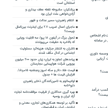
استثنائی است
پزشکیان: مشروطه نقطه عطف بیداری و
آزادی‌خواهی ملت ایران بود
ی
انتقام راهبردی؛ مسیر عدالت و ظهور
ماجرای اعمال ضریب ۲.۷ برای اینترنت بین‌الملل
چیست؟
‌نام اشخاص
تحول بزرگ در آیفون ۱۸ پرو/ سه قابلیت رویایی
ر سامانه
که بالاخره به حقیقت می‌پیوندند
ناشران به انتشار جزئیات هزینه‌کرد مسئولیت
اجتماعی در کدال مکلف شدند
موسسه داوری
 آریایی
پیامدهای تجاوز به ایران؛ زیان حدود ۲۰۰ میلیون
یورویی شرکت هواپیمایی مجارستان
قیمت طلا، دلار و سکه امروز پنجشنبه ۱۵مرداد/
یست؟
افزایش قیمت ها + جدول
اولتیماتوم به تامین‌کنندگان ذخایر راهبردی
دارو+نامه
 کسب درآمد
بهره گیری حداکثری از ظرفیت موافقت‌نامه تجارت
 چیست؟
آزاد ایران و روسیه
تأکید بر توسعه همکاری‌های تجاری، معدنی و
ترانزیتی ایران و قرقیزستان
اسنوا در مشهد