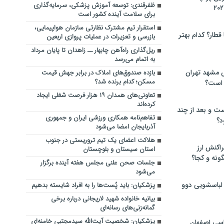
ظفرقندی: توسعه آموزش پزشکی، سرمایه‌گذاری
برای سلامت آینده کشور است
استقرار تیم مشترک نظارتی سازمان هواپیمایی،
 قطار؟ کدام بهتر
بازرسی و تعزیرات در عملیات پروازی اربعین
ریل‌گذاری راه‌آهن چابهار ــ زاهدان تا پایان مرداد
به اتمام می‌رسد
 مشهد تهران
بازده صندوق‌های املاک در برابر جهش قیمت
مسکن؛ کدام برنده شد؟
 است؟
تعاونی‌های همدان ۱۹ هزار فرصت شغلی ایجاد
کرده‌اند
ت و بعد از چند
تفاهم‌نامه همکاری ورزشی ایران و جمهوری
د؟
آذربایجان امضا می‌شود
هلاکت اعضای یک تیم تروریستی در جنوب
راکنش ارز
استان سیستان و بلوچستان
ونه و کجا؟
جلسات صحن علنی مجلس هفته آینده برگزار
می‌شود
 لباسشویی دوو
پزشکیان: باید پُست‌ها را به افراد شایسته بدهیم
بیانیه خانواده شهید لاریجانی درباره برخی
گمانه‌زنی‌های رسانه‌ای
پزشکیان: شخصیت آیت‌الله سیدمجتبی خامنه‌ای
سی اصفهان