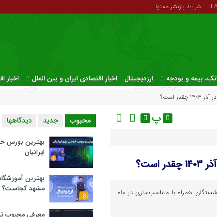
F
شرایط بازنشر محتوا
نک، بیمه و بودجه
ارزدیجیتال
اخبار اقتصادی ایران و بین الملل
اخبار ا
در است؟
پ
محبوب
جدید
دیدگاهها
بهترین بورس خا
ایرانیان
است؟
بهترین آموزشگاه 
مشهد کجاست؟
زنشستگان همراه با متناسب‌سازی در ماه
معرفی محبوب تر