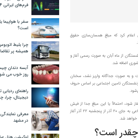
فرم‌های ایرانی ۲۰۲۴
سفر با هواپیما یا
است؟
اعلام کرد که مبلغ همسان‌سازی حقوق
چرا بلیط اتوبوس
همیشه پر تقاضا
تگان از ماه آبان به صورت رسمی آغاز و
شوری اضافه شد.
آبسه دندان چیس
روز خوب می‌ شو
ت و به صورت جداگانه واریز نشد، سخنان
زنشستگان تامین اجتماعی بر اساس حروف
‌شود.
راهنمای ردیابی ت
دیجیتال، چرا، چگ
ز شود، احتمالاً یا این مبلغ جدا از فیش
حقوقی واریز خواهد شد و یا قرار است واریز حقوق بازنشستگان تامین اجتماعی به جای ۲۰ آذر از پنجشنبه ۲۲ آذر آغاز
معرفی نمایندگی
 خواهد شد.
در مشهد
چقدر است؟
لوکیشن هتل عبا