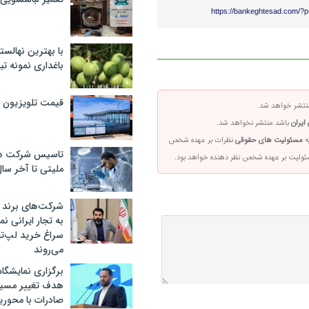
https://bankeghtesad.com/?
با بهترین نهالستا
باغداری نمونه ت
قیمت تلویزیون در ۲
تشر خواهد شد.
ایران
باشد منتشر نخواهد شد.
ه
مسئولیت های حقوقی
نظرات بر عهده شخص
تاسیس شرکت دان
سئولیت بر عهده شخص نظر دهنده خواهد بود.
ملیتی تا آخر سا
شرکت‌های برند کا
به تجار ایرانی ن
سراغ خرید لپ‌ت
می‌روند
برگزاری نمایشگاه 
هدف تغییر مسیر
صادرات با محور