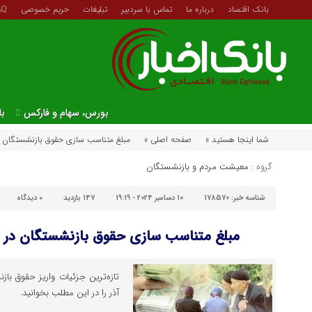
بانک اقتصاد
درباره ما
تماس با سردبیر
تبلیغات
حریم خصوصی
AQ
بورس، سهام و فارکس
با
شما اینجا هستید »
صفحه اصلی »
مبلغ متناسب سازی حقوق بازنشستگان در آذر ۱۴۰۳ چق
گروه :
معیشت مردم و بازنشستگان
شناسه خبر:
178570
10 دسامبر 2024 - 19:19
147 بازدید
۰
دیدگاه
مبلغ متناسب سازی حقوق بازنشستگان در آذر ۱۴۰۳ چقدر 
تازه‌ترین جزئیات واریز حقوق با
آذر را در این مطلب بخوانید.