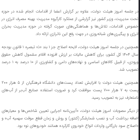
در جلسه امروز هیئت دولت، علاوه بر گزارش اعضا از اقدامات انجام شده در حوزه
تحت مدیریت‌، وزیر کشور نیز گزارشی از عملکرد کارگروه مدیریت بهینه مصرف انرژی در
خصوص اقدامات، تلاش‌ها و هماهنگی‌های صورت گرفته در حوزه مدیریت بحران
انرژی و پیگیری‌های شبانه‌روزی در جهت رفع این ناترازی ارائه داد.
همچنین در جلسه امروز هیئت دولت، لایحه اصلاح جز ۱ بند «ذ» تبصره ۱ قانون بودجه
سال ۱۴۰۴ کل کشور، برای کاهش مالیات بر ارزش افزوده اقلام مشمول کاهش حقوق
ورودی، از قبیل کالاهای اساسی و نهاده‌های دامی و کشاورزی از ۱۰ درصد به ۱ درصد
تصویب شد.
همچنین هیئت دولت با افزایش تعداد پست‌های دانشگاه فرهنگیان از ۵ هزار ۲۰۰
پست به ۷ هزار ۷۰۰ پست موافقت کرد و ضرورت استفاده صنایع آب‌بر از آب‌های
نامتعارف نیز به تصویب رسید.
از دیگر مصوبات امروز هیئت دولت، «آیین‌نامه اجرایی تعیین شاخص‌ها و معیارهای
اضافه برداشت آب و نصب شمارشگر (کنتور) و روش و زمان قطع موقت سهمیه آب» و
«اصلاح سود بازرگانی واردات انواع خودروی کارکرده همانند خودروهای نو» بود.