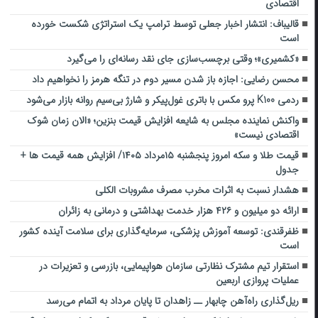
اقتصادی
قالیباف: انتشار اخبار جعلی توسط ترامپ یک استراتژی شکست خورده
است
«کشمیری»؛ وقتی برچسب‌سازی جای نقد رسانه‌ای را می‌گیرد
محسن رضایی: اجازه باز شدن مسیر دوم در تنگه هرمز را نخواهیم داد
ردمی K100 پرو مکس با باتری غول‌پیکر و شارژ بی‌سیم روانه بازار می‌شود
واکنش نماینده مجلس به شایعه افزایش قیمت بنزین؛ «الان زمان شوک
اقتصادی نیست»
قیمت طلا و سکه امروز پنجشنبه ۱۵مرداد ۱۴۰۵/ افزایش همه قیمت ها +
جدول
هشدار نسبت به اثرات مخرب مصرف مشروبات الکلی
ارائه دو میلیون و ۴۲۶ هزار خدمت بهداشتی و درمانی به زائران
ظفرقندی: توسعه آموزش پزشکی، سرمایه‌گذاری برای سلامت آینده کشور
است
استقرار تیم مشترک نظارتی سازمان هواپیمایی، بازرسی و تعزیرات در
عملیات پروازی اربعین
ریل‌گذاری راه‌آهن چابهار ــ زاهدان تا پایان مرداد به اتمام می‌رسد