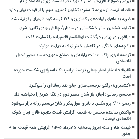
بررسی ضوابط افزایش اعتبار کالابرگ در نشست وزرای اقتصاد و کار
فاصله قیمت از مزرعه تا سفره؛ کشاورز کمترین سهم را از قیمت نهایی دارد
ضربه ‌به مافیای نهاده‌های کشاورزی؛ ۱۷۶ کیسه کود شیمیایی توقیف شد
تداوم ششمین سال خشکسالی در سمنان/ چالش‌ جدی‌ تامین شرب!
عراقچی در پیامی درگذشت ابوالقاسم قاسم‌زاده را تسلیت گفت
باغچه‌های خانگی در کاهش خطر ابتلا به دیابت موثرند
توسعه انرژی پاک، عدالت یارانه‌ای و اصلاح مدیریت، سه محور تحول
اقتصادی
قالیباف: انتشار اخبار جعلی توسط ترامپ یک استراتژی شکست خورده
است
«کشمیری»؛ وقتی برچسب‌سازی جای نقد رسانه‌ای را می‌گیرد
محسن رضایی: اجازه باز شدن مسیر دوم در تنگه هرمز را نخواهیم داد
ردمی K100 پرو مکس با باتری غول‌پیکر و شارژ بی‌سیم روانه بازار می‌شود
واکنش نماینده مجلس به شایعه افزایش قیمت بنزین؛ «الان زمان شوک
اقتصادی نیست»
قیمت طلا و سکه امروز پنجشنبه ۱۵مرداد ۱۴۰۵/ افزایش همه قیمت ها +
جدول