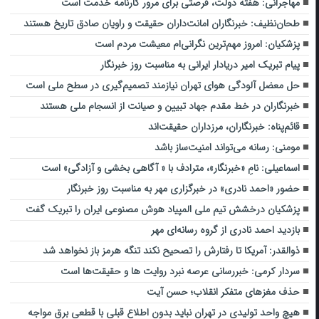
مهاجرانی: هفته دولت، فرصتی برای مرور کارنامه خدمت است
طحان‌نظیف: خبرنگاران امانت‌داران حقیقت و راویان صادق تاریخ‌ هستند
پزشکیان: امروز مهم‌ترین نگرانی‌ام معیشت مردم است
پیام تبریک امیر دریادار ایرانی به مناسبت روز خبرنگار
حل معضل آلودگی هوای تهران نیازمند تصمیم‌گیری در سطح ملی است
خبرنگاران در خط مقدم جهاد تبیین و صیانت از انسجام ملی هستند
قائم‌پناه: ‏خبرنگاران، مرزداران حقیقت‌اند
مومنی: رسانه می‌تواند امنیت‌ساز باشد
اسماعیلی: نامِ «خبرنگار»، مترادف با « آگاهی بخشی و آزادگی» است
حضور «احمد نادری» در خبرگزاری مهر به مناسبت روز خبرنگار
پزشکیان درخشش تیم ملی المپیاد هوش مصنوعی ایران را تبریک گفت
بازدید احمد نادری از گروه رسانه‌ای مهر
ذوالقدر: آمریکا تا رفتارش را تصحیح نکند تنگه هرمز باز نخواهد شد
سردار کرمی: خبررسانی عرصه نبرد روایت ها و حقیقت‌ها است
حذف مغزهای متفکر انقلاب؛ حسن آیت
هیچ واحد تولیدی در تهران نباید بدون اطلاع قبلی با قطعی برق مواجه