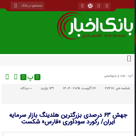
پ
گروه :
نفت و پتروشیمی
شناسه خبر:
274111
26 آگوست 2025 - 14:09
139 بازدید
۰
دیدگاه
جهش ۶۳ درصدی بزرگترین هلدینگ بازار سرمایه
ایران/ رکورد سودآوری «فارس» شکست