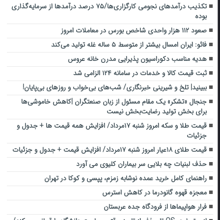
تکذیب درآمدهای نجومی کارگزاری‌ها/۷۵ درصد درآمدها از سرمایه‌گذاری
بوده
صعود ۱۱۲ هزار واحدی شاخص بورس در معاملات امروز
فائو: ایران امسال بیشتر از متوسط ۵ ساله غله تولید می‌کند
هدیه مناسب دکوراسیون پذیرایی مدرن خانه عروس
ثبت قیمت کالا و خدمات در سامانه ۱۲۴ الزامی شد
ببینید| تلخ و شیرینی خبرنگاری/‌ شب‌های بی‌خواب و روزهای بی‌پایان!
جنجال «تشکر» یک مقام مسئول از زبان صنعتگران |کاهش خاموشی‌ها
برای بخش تولید رضایت‌بخش نیست
قیمت طلا و سکه امروز شنبه ۱۷مرداد/ افزایش همه قیمت ها + جدول و
جزئیات
قیمت طلای ۱۸عیار امروز شنبه ۱۷مرداد/ افزایش قیمت + جدول و جزئیات
حذف لبنیات چه بلایی سر بیماران کلیوی می آورد
راهنمای کامل خرید عمده نوشابه زمزم، پپسی و کوکا در تهران
معجزه قهوه گانودرما در کاهش استرس
فرار هواپیماها از فرودگاه جده عربستان