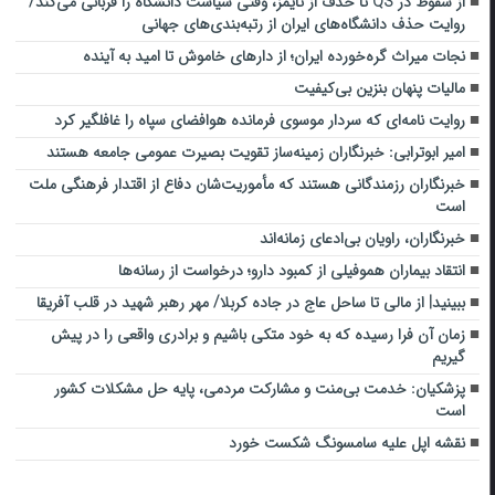
از سقوط در QS تا حذف از تایمز، وقتی سیاست دانشگاه را قربانی می‌کند/
روایت حذف دانشگاه‌های ایران از رتبه‌بندی‌های جهانی
نجات میراث گره‌خورده ایران؛ از دارهای خاموش تا امید به آینده
مالیات پنهان بنزین بی‌کیفیت
روایت نامه‌ای که سردار موسوی فرمانده هوافضای سپاه را غافلگیر کرد
امیر ابوترابی: خبرنگاران زمینه‌ساز تقویت بصیرت عمومی جامعه هستند
خبرنگاران رزمندگانی هستند که مأموریت‌شان دفاع از اقتدار فرهنگی ملت
است
خبرنگاران، راویان بی‌ادعای زمانه‌اند
انتقاد بیماران هموفیلی از کمبود دارو؛ درخواست از رسانه‌ها
ببینید| از مالی تا ساحل عاج در جاده کربلا/ مهر رهبر شهید در قلب آفریقا
زمان آن فرا رسیده که به خود متکی باشیم و برادری واقعی را در پیش
گیریم
پزشکیان: خدمت بی‌منت و مشارکت مردمی، پایه حل مشکلات کشور
است
نقشه اپل علیه سامسونگ شکست خورد