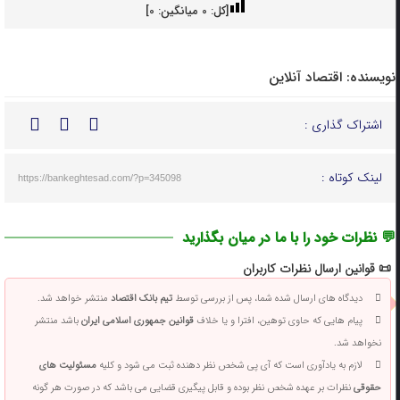
[کل:
0
میانگین:
0
]
نویسنده:
اقتصاد آنلاین
اشتراک گذاری :
لینک کوتاه :
https://bankeghtesad.com/?p=345098
💬 نظرات خود را با ما در میان بگذارید
📜 قوانین ارسال نظرات کاربران
دیدگاه های ارسال شده شما، پس از بررسی توسط
تیم بانک اقتصاد
منتشر خواهد شد.
پیام هایی که حاوی توهین، افترا و یا خلاف
قوانین جمهوری اسلامی ایران
باشد منتشر
نخواهد شد.
لازم به یادآوری است که آی پی شخص نظر دهنده ثبت می شود و کلیه
مسئولیت های
حقوقی
نظرات بر عهده شخص نظر بوده و قابل پیگیری قضایی می باشد که در صورت هر گونه