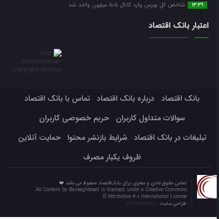
شاخص کل بورس وارد کانال ۵٫۵ میلیون واحد شد
13:39
اعتبار بانک اقتصاد
بانک اقتصاد
درباره بانک اقتصاد
تماس با بانک اقتصاد
سوالات متداول کاربران
حریم خصوصی کاربران
تبلیغات در بانک اقتصاد
شرایط بازنشر محتوا
حمایت آنلاین
ظروف یکبار مصرف
تمامی حقوق مادی و معنوی برای بانک‌اقتصاد محفوظ می باشد ❤️
All Content by Bankeghtesad is licensed under a Creative Commons
Attribution 4.0 International License ©️
طراحی سایت :
bankeghtesad