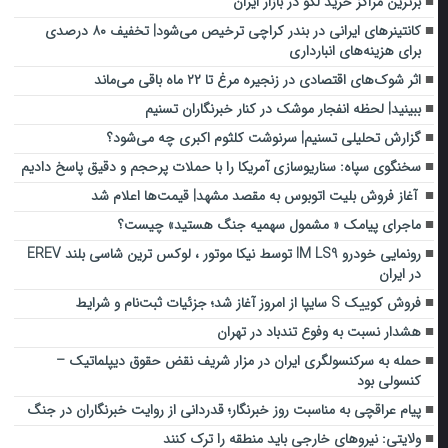
برترین مراکز خرید لگو در بازار ایران
کانتینرهای ایرانی در بندر کراچی ترخیص می‌شود| تخفیف ۸۰ درصدی
برای هزینه‌های انبارداری
اثر شوک‌های اقتصادی در زنجیره مرغ تا ۲۲ ماه باقی می‌ماند
ببینید| لحظه انفجار موشک‌ در کنار خبرنگاران تسنیم
گزارش تحلیلی تسنیم| سرنوشت کلثوم اکبری چه می‌شود؟
سخنگوی سپاه: سناریوسازی آمریکا را با حملات پرحجم‌‌ و دقیق‌ پاسخ دادیم
آغاز فروش بلیت اتوبوس به مقصد مشهد| قیمت‌ها اعلام شد
ماجرای پیامک « مشمول سهمیه جنگ هستید» چیست؟
رونمایی خودرو IM LS9 توسط نیکا موتور ، لوکس ترین شاسی بلند EREV
در ایران
فروش کوییک S سایپا از امروز آغاز شد؛ جزئیات ثبت‌نام و شرایط
هشدار نسبت به وفوع تندباد در تهران
حمله به سرکنسولگری ایران در مزار شریف نقض حقوق دیپلماتیک –
کنسولی بود
پیام عراقچی به مناسبت روز خبرنگار؛ قدردانی از روایت خبرنگاران در جنگ
ولایتی: نیروهای خارجی باید منطقه را ترک کنند