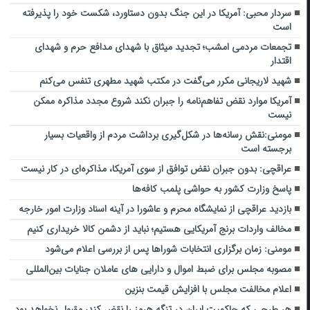
سردار محبی: آمریکا در این جنگ بدون دستاورد، شکست خود را پذیرفته
است
تجمعات مردمی امشب؛ تجدید میثاق با شهدای مدافع حرم و شهدای
اقتدار
شهید لاریجانی مکرر می‌گفت در مکتب شهید مطهری تنفس می‌کنم
آمریکا موارد نقض تفاهم‌نامه را جبران نکند شروع مجدد مذاکره ممکن
نیست
مومنی:نقش رسانه‌ها در شکل‌گیری برداشت مردم از واقعیات بسیار
برجسته است
عراقچی: بدون جبران نقض توافق از سوی آمریکا، مذاکره‌ای در کار نیست
پاسخ وزارت کشور به حواشی پلمب کافه‌ها
بازدید عراقچی از نمایشگاه محرم و عاشورا در آینه اسناد وزارت امور خارجه
مخالف واردات برنج آمریکایی هستیم؛ نباید از دشمن کالا خریداری کنیم
مومنی: زمان برگزاری انتخابات شوراها پس از بررسی اعلام می‌شود
مصوبه مجلس برای ضبط اموال و دارایی های عاملان جنایات بین‌المللی
اعلام مخالفت مجلس با افزایش قیمت بنزین
هر طرحی که حاکمیت ایران در تنگه هرمز را نقض کند، مقبول نخواهد بود