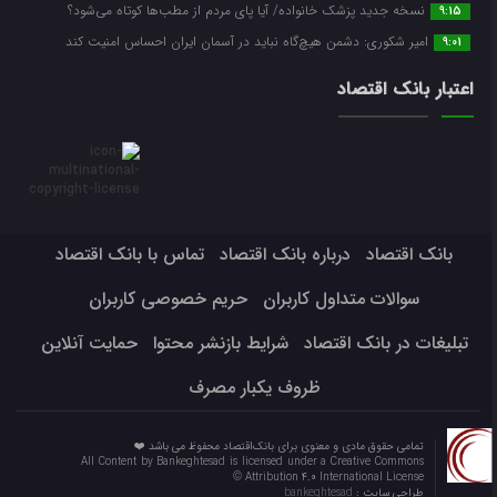
نسخه جدید پزشک خانواده/ آیا پای مردم از مطب‌ها‌ کوتاه می‌شود؟
9:15
امیر شکوری: دشمن هیچ‌گاه نباید در آسمان ایران احساس امنیت کند
9:01
اعتبار بانک اقتصاد
بانک اقتصاد
درباره بانک اقتصاد
تماس با بانک اقتصاد
سوالات متداول کاربران
حریم خصوصی کاربران
تبلیغات در بانک اقتصاد
شرایط بازنشر محتوا
حمایت آنلاین
ظروف یکبار مصرف
تمامی حقوق مادی و معنوی برای بانک‌اقتصاد محفوظ می باشد ❤️
All Content by Bankeghtesad is licensed under a Creative Commons
Attribution 4.0 International License ©️
طراحی سایت :
bankeghtesad