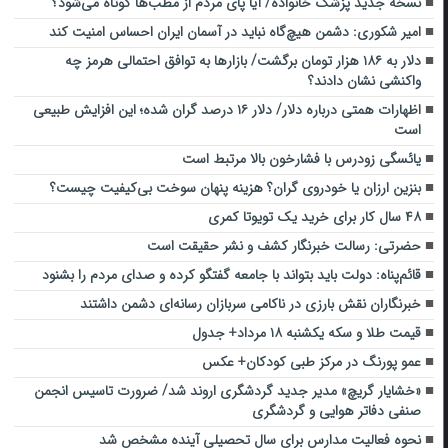
نسخه جدید پزشک خانواده/ آیا پای مردم از مطب‌ها‌ کوتاه می‌شود؟
امیر شکوری: دشمن هیچ‌گاه نباید در آسمان ایران احساس امنیت کند
دلار به ۱۸۶ هزار تومان برگشت/ بازارها به توافق احتمالی هرمز چه
واکنشی نشان دادند؟
اظهارات همتی درباره دلار/ دلار ۱۶ درصد گران شده؛ این افزایش طبیعی
است
یائسگی زودرس با فشارخون بالا مرتبط است
بنزین ارزان یا خودروی گران؟ هزینه پنهان سوخت بی‌کیفیت چیست؟
۴۸ سال کار برای خرید یک تویوتا کمری
حضرتی: رسالت خبرنگار کشف و نشر حقیقت است
قائم‌پناه: دولت باید بتواند با جامعه گفتگو کرده و صدای مردم را بشنود
خبرنگاران نقش بارزی در ناکامی سربازان رسانه‌ای دشمن داشتند
قیمت طلا و سکه یکشنبه ۱۸ مرداد+ جدول
عمو پورنگ در مرکز طبی کودکان+ عکس
«خشایار گریچ» مدیر جدید گردشگری اروند شد/ ضرورت تاسیس انجمن
صنفی دفاتر هوایی و گردشگری
نحوه فعالیت مدارس برای سال تحصیلی آینده مشخص شد