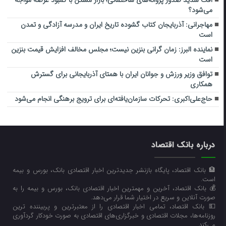
افت شدید صدور پروانه‌های ساختمانی؛ بازار مسکن با کمبود عرضه مواجه
می‌شود؟
مهاجرانی: آذربایجان کتاب گشوده تاریخ ایران و مدرسه آزادگی و تمدن
است
نماینده البرز: زمان گرانی بنزین نیست؛ مجلس مخالف افزایش قیمت بنزین
است
توافق وزیر ورزش و جوانان ایران با همتای آذربایجانی برای گسترش
همکاری
حاج‌علی‌اکبری: تحرکات سازمان‌یافته‌ای برای ترویج برهنگی انجام می‌شود
درباره بانک اقتصاد
🏦 بانک اقتصاد، پایگاه بازنشر جدیدترین اخبار اقتصادی بانک، بورس و بیمه
است.
💰 بانک اقتصاد، آخرین و مهمترین اخبار اقتصادی بانک، بورس و بیمه را به
صورت آنلاین و سریع در اختیار شما قرار می‌‌دهد.
💵 بانک اقتصاد، تمامی اخبار اقتصادی را از معتبرترین و پربیننده ترین
روزنامه‌ها، مجلات اقتصادی و خبرگزاری‌های اقتصادی به صورت خودکار گردآوری
می‌کند.