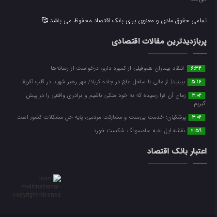
تمامی حقوق مادی و معنوی برای بانک اقتصاد محفوظ می باشد 🥰
پربازدیدترین مقالات اقتصادی
انتقاد بیماران هموفیلی از کمبود دارو؛ درخواست از رسانه‌ها
6:34
ببینید| از مالی تا ساحل عاج در جاده کربلا/ مهر رهبر شهید در قلب آفریقا
5:16
زمان آن فرا رسیده که به خود متکی باشیم و برادری واقعی را در پیش
3:02
گیریم
پزشکیان: خدمت بی‌منت و مشارکت مردمی، پایه حل مشکلات کشور است
3:02
نقشه اپل علیه سامسونگ شکست خورد
2:59
اعتبار بانک اقتصاد