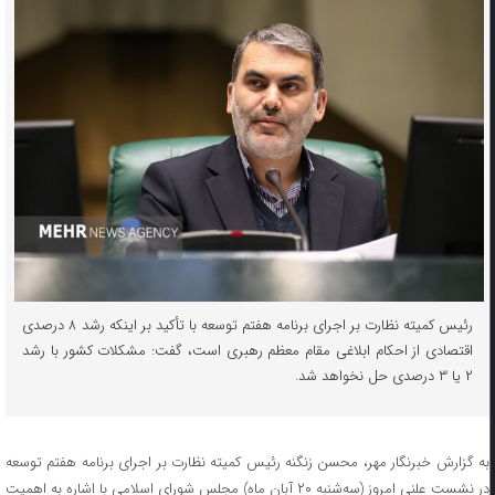
رئیس کمیته نظارت بر اجرای برنامه هفتم توسعه با تأکید بر اینکه رشد ۸ درصدی
اقتصادی از احکام ابلاغی مقام معظم رهبری است، گفت: مشکلات کشور با رشد
۲ یا ۳ درصدی حل نخواهد شد.
به گزارش خبرنگار مهر، محسن زنگنه رئیس کمیته نظارت بر اجرای برنامه هفتم توسعه
در نشست علنی امروز (سه‌شنبه ۲۰ آبان ماه) مجلس شورای اسلامی با اشاره به اهمیت