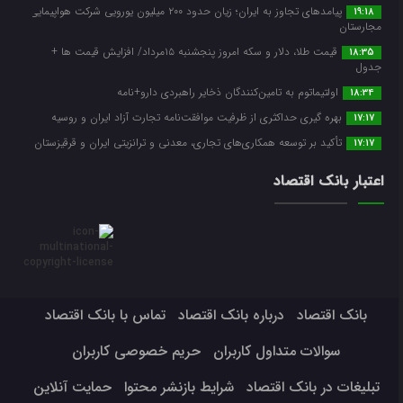
پیامدهای تجاوز به ایران؛ زیان حدود ۲۰۰ میلیون یورویی شرکت هواپیمایی
19:18
مجارستان
قیمت طلا، دلار و سکه امروز پنجشنبه ۱۵مرداد/ افزایش قیمت ها +
18:35
جدول
اولتیماتوم به تامین‌کنندگان ذخایر راهبردی دارو+نامه
18:34
بهره گیری حداکثری از ظرفیت موافقت‌نامه تجارت آزاد ایران و روسیه
17:17
تأکید بر توسعه همکاری‌های تجاری، معدنی و ترانزیتی ایران و قرقیزستان
17:17
اعتبار بانک اقتصاد
بانک اقتصاد
درباره بانک اقتصاد
تماس با بانک اقتصاد
سوالات متداول کاربران
حریم خصوصی کاربران
تبلیغات در بانک اقتصاد
شرایط بازنشر محتوا
حمایت آنلاین