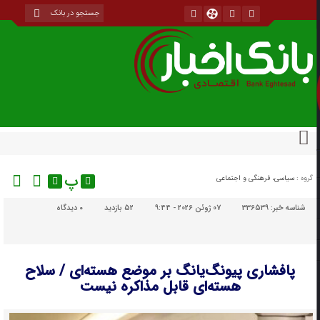
پ
گروه :
سیاسی، فرهنگی و اجتماعی
شناسه خبر:
336539
07 ژوئن 2026 - 9:44
52 بازدید
۰
دیدگاه
پافشاری پیونگ‌یانگ بر موضع هسته‌ای / سلاح
هسته‌ای قابل مذاکره نیست