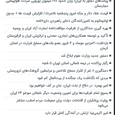
پیامدهای تجاوز به ایران؛ زیان حدود ۲۰۰ میلیون یورویی شرکت هواپیمایی
مجارستان
قیمت طلا، دلار و سکه امروز پنجشنبه ۱۵مرداد/ افزایش قیمت ها + جدول
اولتیماتوم به تامین‌کنندگان ذخایر راهبردی دارو+نامه
بهره گیری حداکثری از ظرفیت موافقت‌نامه تجارت آزاد ایران و روسیه
تأکید بر توسعه همکاری‌های تجاری، معدنی و ترانزیتی ایران و قرقیزستان
بازداشت ۲۱مزدور موساد و ۴ شرور عضو باندهای مسلح شرارت در استان
کرمان
دستور جدید وزارت علوم ابلاغ شد
رگبار پراکنده در نیمه شمالی استان تهران تا شنبه
دستگیری ۸ نفر از اشرار مسلح شاخص و مرتبطین گروهک‌های تروریستی
مردی که نگذاشت یک جنگنده از بیت‌المال کم شود
امیر بهمرد: در دفاع از ملت ایران، جان بر کف خواهیم بود
بسیج تمام ظرفیت‌ها برای تعیین وضعیت دیگر خلبانان سوخو ۲۴ ایران
روایت پزشکیان از اقدامات دولت برای معیشت مردم امشب منتشر
می‌شود
امیر اکرمی‌نیا: ارتش در آمادگی کامل قرار دارد