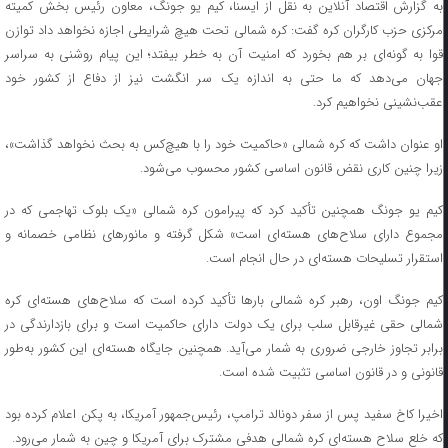
به گزارش اقتصاد آنلاین به نقل از ایسنا، کیم یو جونگ، معاون رئیس بخش کمیته
مرکزی حزب کارگران کره گفت: کره شمالی تحت هیچ شرایطی اجازه نخواهد داد توازن
قوا به گونه‌ای بر هم بخورد که امنیت آن به خطر بیفتد؛ این پیام روشنی به سراسر
جهان می‌دهد که ما حتی به اندازه یک سر انگشت نیز از دفاع از کشور خود
عقب‌نشینی نخواهیم کرد.
او عنوان داشت که کره شمالی «حاکمیت خود را با هیچ‌کس به بحث نخواهد گذاشت»،
زیرا چنین کاری نقض قانون اساسی کشور محسوب می‌شود.
کیم یو جونگ همچنین تأکید کرد که پیرامون کره شمالی «یک بلوک تهاجمی که در
مجموع دارای سلاح‌های هسته‌ای است» شکل گرفته و مانورهای نظامی خصمانه و
استقرار تسلیحات هسته‌ای در حال انجام است.
کیم جونگ اون، رهبر کره شمالی بارها تأکید کرده است که سلاح‌های هسته‌ای کره
شمالی حقی غیرقابل سلب برای یک دولت دارای حاکمیت است و برای بازدارندگی در
برابر تجاوز خارجی ضروری به شمار می‌آید. همچنین جایگاه هسته‌ای این کشور به‌طور
قانونی و در قانون اساسی تثبیت شده است.
اخیرا کاخ سفید پس از سفر دونالد ترامپ، رئیس‌جمهور آمریکا، به پکن اعلام کرده بود
که خلع سلاح هسته‌ای کره شمالی هدفی مشترک برای آمریکا و چین به شمار می‌رود.