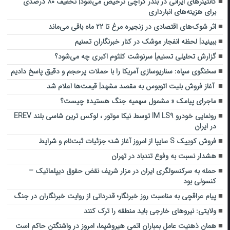
کانتینرهای ایرانی در بندر کراچی ترخیص می‌شود| تخفیف ۸۰ درصدی
برای هزینه‌های انبارداری
اثر شوک‌های اقتصادی در زنجیره مرغ تا ۲۲ ماه باقی می‌ماند
ببینید| لحظه انفجار موشک‌ در کنار خبرنگاران تسنیم
گزارش تحلیلی تسنیم| سرنوشت کلثوم اکبری چه می‌شود؟
سخنگوی سپاه: سناریوسازی آمریکا را با حملات پرحجم‌‌ و دقیق‌ پاسخ دادیم
آغاز فروش بلیت اتوبوس به مقصد مشهد| قیمت‌ها اعلام شد
ماجرای پیامک « مشمول سهمیه جنگ هستید» چیست؟
رونمایی خودرو IM LS9 توسط نیکا موتور ، لوکس ترین شاسی بلند EREV
در ایران
فروش کوییک S سایپا از امروز آغاز شد؛ جزئیات ثبت‌نام و شرایط
هشدار نسبت به وفوع تندباد در تهران
حمله به سرکنسولگری ایران در مزار شریف نقض حقوق دیپلماتیک –
کنسولی بود
پیام عراقچی به مناسبت روز خبرنگار؛ قدردانی از روایت خبرنگاران در جنگ
ولایتی: نیروهای خارجی باید منطقه را ترک کنند
همان ذهنیت عامل بمباران اتمی هیروشیما، امروز در واشنگتن حاکم است