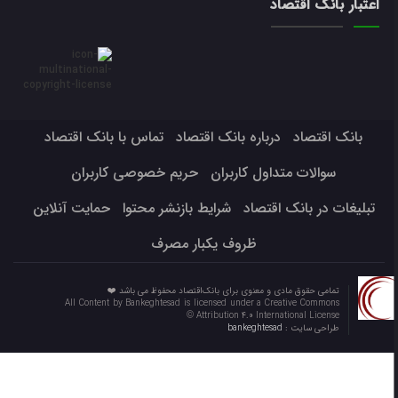
اعتبار بانک اقتصاد
بانک اقتصاد
درباره بانک اقتصاد
تماس با بانک اقتصاد
سوالات متداول کاربران
حریم خصوصی کاربران
تبلیغات در بانک اقتصاد
شرایط بازنشر محتوا
حمایت آنلاین
ظروف یکبار مصرف
تمامی حقوق مادی و معنوی برای بانک‌اقتصاد محفوظ می باشد ❤️
All Content by Bankeghtesad is licensed under a Creative Commons
Attribution 4.0 International License ©️
طراحی سایت :
bankeghtesad