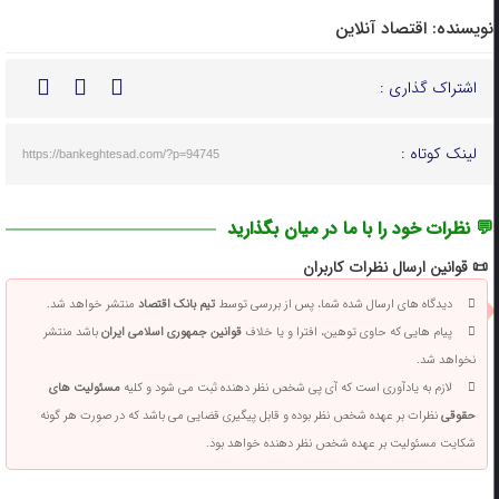
نویسنده:
اقتصاد آنلاین
اشتراک گذاری :
لینک کوتاه :
https://bankeghtesad.com/?p=94745
💬 نظرات خود را با ما در میان بگذارید
📜 قوانین ارسال نظرات کاربران
دیدگاه های ارسال شده شما، پس از بررسی توسط
تیم بانک اقتصاد
منتشر خواهد شد.
پیام هایی که حاوی توهین، افترا و یا خلاف
قوانین جمهوری اسلامی ایران
باشد منتشر
نخواهد شد.
لازم به یادآوری است که آی پی شخص نظر دهنده ثبت می شود و کلیه
مسئولیت های
حقوقی
نظرات بر عهده شخص نظر بوده و قابل پیگیری قضایی می باشد که در صورت هر گونه
شکایت مسئولیت بر عهده شخص نظر دهنده خواهد بود.