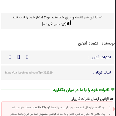
✅ آیا این خبر اقتصادی برای شما مفید بود؟ امتیاز خود را ثبت کنید.
[کل:
0
میانگین:
0
]
نویسنده:
اقتصاد آنلاین
اشتراک گذاری :
لینک کوتاه :
https://bankeghtesad.com/?p=312329
💬 نظرات خود را با ما در میان بگذارید
📜 قوانین ارسال نظرات کاربران
دیدگاه های ارسال شده شما، پس از بررسی توسط
تیم بانک اقتصاد
منتشر خواهد شد.
پیام هایی که حاوی توهین، افترا و یا خلاف
قوانین جمهوری اسلامی ایران
باشد منتشر