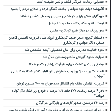
حضرتی: رسالت خبرنگار کشف و نشر حقیقت است
قائم‌پناه: دولت باید بتواند با جامعه گفتگو کرده و صدای مردم را بشنود
خبرنگاران نقش بارزی در ناکامی سربازان رسانه‌ای دشمن داشتند
قیمت طلا و سکه یکشنبه ۱۸ مرداد+ جدول
عمو پورنگ در مرکز طبی کودکان+ عکس
«خشایار گریچ» مدیر جدید گردشگری اروند شد/ ضرورت تاسیس انجمن
صنفی دفاتر هوایی و گردشگری
نحوه فعالیت مدارس برای سال تحصیلی آینده مشخص شد
ضوابط جدید گزینش دانشجومعلمان ابلاغ شد
موضع وزارت بهداشت درباره ظرفیت پزشکی کنکور ۱۴۰۵
فاصله ۲۰ روزه به ۹ روز رسید؛ اعتراض داوطلبان کنکور ۱۴۰۵ به نابرابری
آموزشی
ضرورت افزایش سقف وام اشتغال مددجویان به ۴۰۰ میلیون تومان
دلار ۴ درصد ریخت، ۲۰۷ فقط ۲.۹ درصد / خودرو زیر فشار دلار کوتاه
می‌آید؟
رشد ۲۴ درصدی صدور کارت‌های بازرگانی در گرگان
از علاقه شخصی تا مهارت حرفه‌ای یک دوره آموزش فنگ شویی مناسب