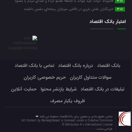
قائم‌پناه: دولت باید بتواند با جامعه گفتگو کرده و صدای مردم را بشنود
3:01
خبرنگاران نقش بارزی در ناکامی سربازان رسانه‌ای دشمن داشتند
3:01
اعتبار بانک اقتصاد
بانک اقتصاد
درباره بانک اقتصاد
تماس با بانک اقتصاد
سوالات متداول کاربران
حریم خصوصی کاربران
تبلیغات در بانک اقتصاد
شرایط بازنشر محتوا
حمایت آنلاین
ظروف یکبار مصرف
تمامی حقوق مادی و معنوی برای بانک‌اقتصاد محفوظ می باشد ❤️
All Content by Bankeghtesad is licensed under a Creative Commons
Attribution 4.0 International License ©️
طراحی سایت :
bankeghtesad