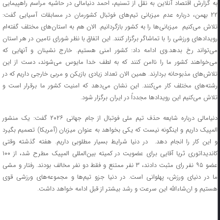
به گزارش اقتصاد آنلاین به نقل از تسنیم، احمد دنیامالی در حاشیه مراسم راهپیمایی
۲۲ بهمن، درباره عدم میزبانی تیم‌های فوتبال کشورمان در مسابقات آسیایی گفت:
تلاش می‌کنیم میزبانی‌ها را به کشور بازگردانیم. الان هم به استان‌های مختلف گفته‌ام
رویدادهای ورزشی را با تماشاگر برگزار کنند. این اتفاق با نظر شورای تامین در هر استان
می‌تواند رخ بدهد.وی ادامه داد: کشور امنی هستیم. خارج نشینان و آنهایی که
می‌خواهند کشور ما را ناامن کنند که به لطف خدا مایوس می‌شوند، دست از این
تلاش‌های مذبوحانه بردارند. همین الان تعداد زیادی بازیکن و مربی خارجی داریم که در
رشته‌های مختلف کار می‌کنند. این نشان می‌دهد که امنیت کشور ما برقرار است و
تلاش می‌کنیم این رویدادها مجدداً در ایران برگزار شود.
دنیامالی درباره شایعه حذف تیم ملی فوتبال از جام جهانی ۲۰۲۶ گفت: یک منشور
المپیک داریم و اینگونه نیست که یکی بخواهد به عنوان میزبان (آمریکا) تصمیم بگیرد
و این کار را انجام دهد. در دنیا شرایط بسیار مطلوبی داریم. هفته گذشته وقتی
کاندیداتوری ثریا آقایی برای عضویت در کمیته بین‌المللی المپیک مطرح شد، از ۱۰۰
عضو ۹۵ نفر رای مثبت دادند، ۳ نفر ممتنع و فقط دو نفر مخالف بودند. رفتار و مشی‌
ما در دنیای ورزش، پهلوانی است. در دنیا جزو تیم‌ها و مجموعه‌های ورزشی قوی
هستیم و ان‌شاءالله این سرعت و رشد بیشتر از قبل ادامه خواهد داشت.