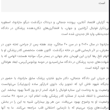
است.
به گزارش اقتصاد آنلاین، پرونده جنجالی و دردناک درگذشت دیگو مارادونا، اسطوره
بی‌تکرار فوتبال آرژانتین و جهان، با افشاگری‌های تکان‌دهنده پزشکان در دادگاه
تجدیدنظر، وارد فاز جدیدی شده است.
مارادونا در سال ۲۰۲۰ و در سن ۶۰ سالگی، چند هفته پس از جراحی لخته خون در
مغزش، بر اثر نارسایی قلبی در خانه درگذشت. اکنون هفت متخصص کادر پزشکی او با
اتهام تلخ رها کردن این قهرمان جام جهانی در بستر مرگ مواجه هستند؛ اتهامی که با
شهادت‌های جدید پزشکان در دادگاه سان‌اسیدرو در حومه بوئنوس‌آیرس، ابعاد هولناکی
به خود گرفته است.
در جریان این دادگاه جنجالی، دکتر ماریو شایتر، پزشک سابق مارادونا، با حضور در
جایگاه شهود فاش کرد که تجویز یک داروی ادرارآور ساده (دیورتیک) می‌توانست
وضعیت رو به وخامت این ستاره فوتبال را ظرف کمتر از دو روز کاملاً بهبود ببخشد. این
متخصص با انتقاد شدید از عملکرد کادر پزشکی وقت اعلام کرد: در حدود ۴۸ ساعت،
وضعیت او به وضوح بهبود می‌یافت. من هر روز بیمارانی شبیه به این را در بخش
مراقبت‌های ویژه می‌بینم که با نارسایی احتقانی قلب مراجعه می‌کنند. ما به آنها