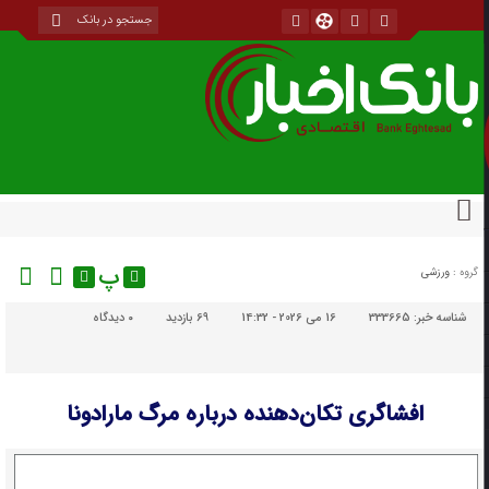
پ
گروه :
ورزشی
شناسه خبر:
333665
16 می 2026 - 14:32
69 بازدید
۰
دیدگاه
افشاگری تکان‌دهنده درباره مرگ مارادونا