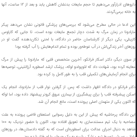
دارو‌های ادرارآور می‌دهیم تا حجم مایعات بدنشان کاهش یابد و بعد از ۱۲ ساعت، آنها
به خانه برمی‌گردند.
این ادعا در حالی مطرح می‌شود که بررسی‌های پزشکی قانونی نشان می‌دهد پیکر
مارادونا در زمان مرگ به شدت دچار تجمع مایعات بوده است، تا جایی که کارلوس
کازینلی، یکی دیگر از کارشناسان حاضر در دادگاه، با لحنی تکان‌دهنده گفت او در
روز‌های آخر زندگی‌اش در آب غوطه‌ور بوده و تمام اندام‌هایش را آب گرفته بود!
از سوی دیگر، دکتر اسکار فرانکو، آخرین متخصص قلبی که مارادونا را پیش از مرگ
معاینه کرده بود، شهادت داد که لئوپولدو لوکه، پزشک ارشد اسطوره آرژانتینی، توصیه‌ها
برای انجام آزمایش‌های تکمیلی قلب را به طور کامل رد کرده بود.
دکتر فرانکو در دادگاه اظهار داشت که پس از گرفتن نوار قلب از مارادونا، انجام یک
اسکن پیشرفته قلب را برای پیشگیری از بیماری عروق کرونر پیشنهاد داده بود، اما لوکه
که اکنون یکی از متهمان اصلی پرونده است، مانع انجام آن شد.
این دادگاه پرحاشیه که پیش از این به دلیل رسوایی استعفای قاضی پرونده به علت
مصاحبه با یک تیم مستندسازی به تعویق افتاده بود، اکنون با حضور نزدیک به ۱۰۰
شاهد به دنبال اجرای عدالت برای اسطوره‌ای است که به گفته دادستان‌ها، در روز‌های
پایانی عمرش توسط تیم پزشکی شبیه به یک حیوان با او رفتار شده بود.