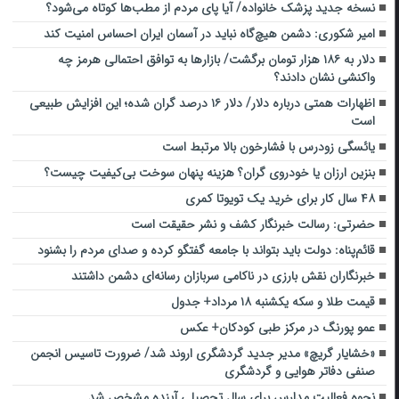
نسخه جدید پزشک خانواده/ آیا پای مردم از مطب‌ها‌ کوتاه می‌شود؟
امیر شکوری: دشمن هیچ‌گاه نباید در آسمان ایران احساس امنیت کند
دلار به ۱۸۶ هزار تومان برگشت/ بازارها به توافق احتمالی هرمز چه
واکنشی نشان دادند؟
اظهارات همتی درباره دلار/ دلار ۱۶ درصد گران شده؛ این افزایش طبیعی
است
یائسگی زودرس با فشارخون بالا مرتبط است
بنزین ارزان یا خودروی گران؟ هزینه پنهان سوخت بی‌کیفیت چیست؟
۴۸ سال کار برای خرید یک تویوتا کمری
حضرتی: رسالت خبرنگار کشف و نشر حقیقت است
قائم‌پناه: دولت باید بتواند با جامعه گفتگو کرده و صدای مردم را بشنود
خبرنگاران نقش بارزی در ناکامی سربازان رسانه‌ای دشمن داشتند
قیمت طلا و سکه یکشنبه ۱۸ مرداد+ جدول
عمو پورنگ در مرکز طبی کودکان+ عکس
«خشایار گریچ» مدیر جدید گردشگری اروند شد/ ضرورت تاسیس انجمن
صنفی دفاتر هوایی و گردشگری
نحوه فعالیت مدارس برای سال تحصیلی آینده مشخص شد