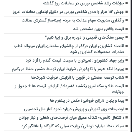
جزئیات رشد شاخص بورس در معاملات روز گذشته
جهش ۱۱۲ هزار واحدی شاخص بورس در دقایق ابتدایی معاملات امروز
واگذاری مدیریت سهام عدالت به مردم زمینه‌ساز گسترش عدالت
قیمت واقعی بنزین مشخص شد
چطور سنگ‌های قدیمی را دوباره براق و زیبا کنیم؟
اقتصاد کشاورزی ایران درگذر از چالشهای ساختاری|ایران میتواند قطب
صادرات محصولات کشاورزی شود
وزیر جهاد کشاورزی: نمی‌توان با سرعت قیمت گندم را آزاد کرد
ببینید| تنگه هرمز را تا پذیرش شرایط ایران توسط دشمن حفظ می‌کنیم
شتاب توسعه صنعتی در قزوین با افزایش ظرفیت شهرک‌ها
قیمت طلا و سکه امروز یکشنبه ۱۸مرداد/ افزایش قیمت ها + جدول و
جزئیات
پیدا و پنهان «ارزان فروشی» مکمل در پلتفرم ها
توضیحات وزیر آموزش و پرورش درباره نحوه آغاز سال تحصیلی
«اشتغال ناقص»؛ شکاف عمیق میان فرصت‌های شغلی و نیاز جوانان
سیلاب ۱۵۰ میلیارد تومانی/ روایت سیلی که گلوگاه را غافلگیر کرد