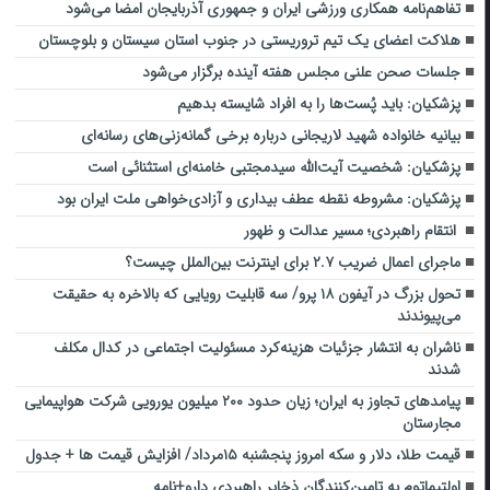
تفاهم‌نامه همکاری ورزشی ایران و جمهوری آذربایجان امضا می‌شود
هلاکت اعضای یک تیم تروریستی در جنوب استان سیستان و بلوچستان
جلسات صحن علنی مجلس هفته آینده برگزار می‌شود
پزشکیان: باید پُست‌ها را به افراد شایسته بدهیم
بیانیه خانواده شهید لاریجانی درباره برخی گمانه‌زنی‌های رسانه‌ای
پزشکیان: شخصیت آیت‌الله سیدمجتبی خامنه‌ای استثنائی است
پزشکیان: مشروطه نقطه عطف بیداری و آزادی‌خواهی ملت ایران بود
انتقام راهبردی؛ مسیر عدالت و ظهور
ماجرای اعمال ضریب ۲.۷ برای اینترنت بین‌الملل چیست؟
تحول بزرگ در آیفون ۱۸ پرو/ سه قابلیت رویایی که بالاخره به حقیقت
می‌پیوندند
ناشران به انتشار جزئیات هزینه‌کرد مسئولیت اجتماعی در کدال مکلف
شدند
پیامدهای تجاوز به ایران؛ زیان حدود ۲۰۰ میلیون یورویی شرکت هواپیمایی
مجارستان
قیمت طلا، دلار و سکه امروز پنجشنبه ۱۵مرداد/ افزایش قیمت ها + جدول
اولتیماتوم به تامین‌کنندگان ذخایر راهبردی دارو+نامه