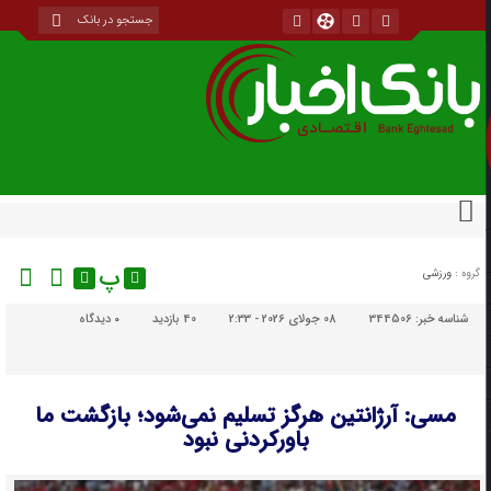
پ
گروه :
ورزشی
شناسه خبر:
344506
08 جولای 2026 - 2:33
40 بازدید
۰
دیدگاه
مسی: آرژانتین هرگز تسلیم نمی‌شود؛ بازگشت ما
باورکردنی نبود