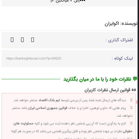
[کل:
0
میانگین:
0
]
نویسنده:
اکوایران
اشتراک گذاری :
لینک کوتاه :
https://bankeghtesad.com/?p=60620
💬 نظرات خود را با ما در میان بگذارید
📜 قوانین ارسال نظرات کاربران
دیدگاه های ارسال شده شما، پس از بررسی توسط
تیم بانک اقتصاد
منتشر خواهد شد.
پیام هایی که حاوی توهین، افترا و یا خلاف
قوانین جمهوری اسلامی ایران
باشد منتشر
نخواهد شد.
لازم به یادآوری است که آی پی شخص نظر دهنده ثبت می شود و کلیه
مسئولیت های
حقوقی
نظرات بر عهده شخص نظر بوده و قابل پیگیری قضایی می باشد که در صورت هر گونه