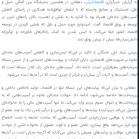
ه گزارش خبرگزاری
اقتصادایران
،
دهقانی در هفتمین نمایشگاه بین المللی حمل و
نقل، لجستیک و صنایع وابسته که با امضای توافق‌نامه همکاری در راستای کاهش
آسیب‌های جاده‌ای همراه بود با اشاره به به نقش و اهمیت بالای راه‌های ایمن در
توسعه و رونق اقتصاد گفت: امیدوارم حوزه حمل و نقل که نقشی کلیدی در توسعه
اقتصاد کشور ایفا می‌کند، با ایمن شدن به کمک راه‌کار‌های فناورانه و نوآورانه
دانش‌بنیان‌ها، بیش از پیش رونق یابد.
رییس بنیاد ملی نخبگان با تاکید بر این‌که ایمن‌سازی و کاهش آسیب‌های جاده‌ای
علاوه بر ضرورت‌های اقتصادی، دارای الزامات و پیوست‌های اجتماعی و از جنس مساله
سرمایه‌های مغزافزاری است، ادامه داد: آسیب‌های جاده‌ای یک کلان مساله است که
ابعاد، آسیب‌ها و اثرات آن بیش‌تر و فراتر از چیزی است که در آمار‌ها دیده می‌شود.
دهقانی با بیان این‌که پیامد‌های این مساله تنها در اقتصاد، تولید ناخالص داخلی و
زیرساخت‌ها خلاصه نمی‌شود، ادامه داد: حوادث جاده‌ای علاوه بر آسیب‌هایی که به
زیرساخت‌ها و اموال عموم مردم وارد می‌کند، نه تنها آسیب‌های مالی را به خانواده‌ای
تحمیل می‌کند دربردارنده پیامد‌ها و آسیب‌های روحی و درگیر شدن یک یا چند عضو از
خانواده با عواقبی جبران‌ناپذیر است، آسیب‌هایی که ساحت جامعه را تحت الشعاع
خود قرار می‌دهد. وقع بیماری، نقض عضو و یا فوت عضوی از خانواده ناشی از حوادث
جاده‌ای، عواقب و پیامد‌های عمیقی را برجای می‌گذارد که اگرچه ممکن است در آمار‌ها