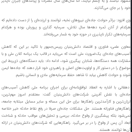
مشهود نباشند و به چشم نیایند، اما سال‌های سال مضرات و پیامد‌های جبران ناپذیر
خود را بر جای می‌گذارند.
وی افزود: براثر حوادث جاده‌ای نیرو‌های نخبه، توانمند و ارزنده‌ای را از دست داده‌ایم که
هرکدام از آنان ثمره دهه‌ها سال تلاش، سرمایه گذاری و پرورش بوده و هرکدام
سرمایه‌های تکرار ناپذیری در حوزه خود به شمار می‌رفته‌اند.
معاون علمی، فناوری و اقتصاد دانش‌بنیان رییس‌جمهور با تاکید بر این که کاهش
آسیب‌های جاده‌ای یک‌ضرورت ملی است که می‌باید در قالب یک برنامه کلان ملی و با
مشارکت همه دستگاه‌ها، شتابان پیگیری شود، ادامه داد: باید دستگاه‌های ذی‌ربط این
موضوع را در دستور کار و اولویت‌های اصلی و راهبردی خود قرار دهند که جاده‌ها ایمن
شوند و حوادث کاهش بیابد تا شاهد حفظ سرمایه‌های مادی و انسانی باشیم.
دهقانی با اشاره به انعقاد توافق‌نامه‌ای برای اجرای برنامه ملی کاهش آسیب‌های
جاده‌ای با نقش آفرینی شرکت‌های دانش‌بنیان گفت: معتقدم امروز مهم‌ترین،
ارزان‌ترین و کارآمدترین راهکار‌ها برای حل این مساله و سایر مسایل مبتلابه جامعه،
راهکار‌های فناورانه هستند. حل مشکلات جاده‌ای صرفا در رفع نقاط حادثه خیر خلاصه
نمی‌شود بلکه پیشگیری از وقوع حادثه، بررسی و تحلیل‌های عواقب حادثه و شناخت
ابعاد آن پس از وقوع را در بر می‌گیرد. راهکار‌هایی که شرکت‌های دانش‌بنیان در ارائه
آن‌ها توانمند هستند.