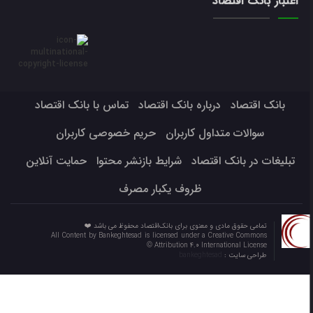
اعتبار بانک اقتصاد
بانک اقتصاد
درباره بانک اقتصاد
تماس با بانک اقتصاد
سوالات متداول کاربران
حریم خصوصی کاربران
تبلیغات در بانک اقتصاد
شرایط بازنشر محتوا
حمایت آنلاین
ظروف یکبار مصرف
تمامی حقوق مادی و معنوی برای بانک‌اقتصاد محفوظ می باشد ❤️
All Content by Bankeghtesad is licensed under a Creative Commons
Attribution 4.0 International License ©️
طراحی سایت :
bankeghtesad