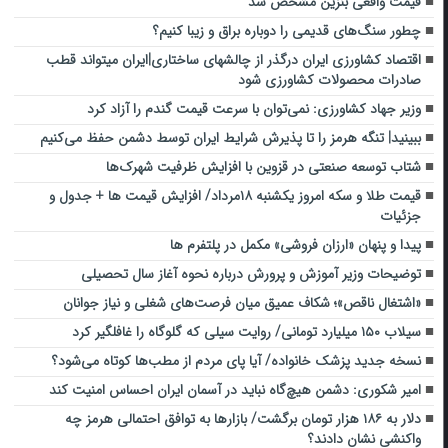
قیمت واقعی بنزین مشخص شد
چطور سنگ‌های قدیمی را دوباره براق و زیبا کنیم؟
اقتصاد کشاورزی ایران درگذر از چالشهای ساختاری|ایران میتواند قطب
صادرات محصولات کشاورزی شود
وزیر جهاد کشاورزی: نمی‌توان با سرعت قیمت گندم را آزاد کرد
ببینید| تنگه هرمز را تا پذیرش شرایط ایران توسط دشمن حفظ می‌کنیم
شتاب توسعه صنعتی در قزوین با افزایش ظرفیت شهرک‌ها
قیمت طلا و سکه امروز یکشنبه ۱۸مرداد/ افزایش قیمت ها + جدول و
جزئیات
پیدا و پنهان «ارزان فروشی» مکمل در پلتفرم ها
توضیحات وزیر آموزش و پرورش درباره نحوه آغاز سال تحصیلی
«اشتغال ناقص»؛ شکاف عمیق میان فرصت‌های شغلی و نیاز جوانان
سیلاب ۱۵۰ میلیارد تومانی/ روایت سیلی که گلوگاه را غافلگیر کرد
نسخه جدید پزشک خانواده/ آیا پای مردم از مطب‌ها‌ کوتاه می‌شود؟
امیر شکوری: دشمن هیچ‌گاه نباید در آسمان ایران احساس امنیت کند
دلار به ۱۸۶ هزار تومان برگشت/ بازارها به توافق احتمالی هرمز چه
واکنشی نشان دادند؟