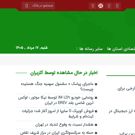
شنبه, ۱۷ مرداد , ۱۴۰۵
قتصادی استان ها
سایر رسانه ها
اخبار در حال مشاهده توسط کاربران
ماجرای پیامک « مشمول سهمیه جنگ هستید»
رجی برای
چیست؟
رونمایی خودرو IM LS9 توسط نیکا موتور ، لوکس
ترین شاسی بلند EREV در ایران
ارز دیجیتال در
فروش کوییک S سایپا از امروز آغاز شد؛ جزئیات
ثبت‌نام و شرایط
هشدار نسبت به وفوع تندباد در تهران
حمله به سرکنسولگری ایران در مزار شریف نقض
ین پراپ