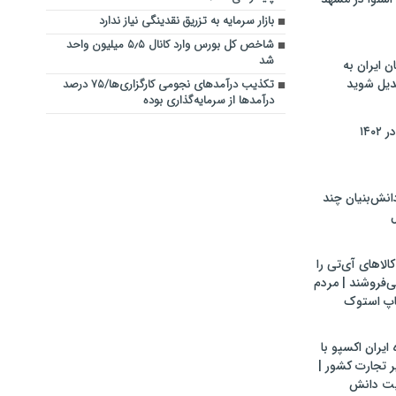
بازار سرمایه به تزریق نقدینگی نیاز ندارد
شاخص کل بورس وارد کانال ۵٫۵ میلیون واحد
شد
ن ایران به
بدیل شوید
تکذیب درآمدهای نجومی کارگزاری‌ها/۷۵ درصد
درآمدها از سرمایه‌گذاری بوده
۱۴۰
ش‌بنیان چند
ل
لاهای آی‌تی را
می‌فروشند | مردم
اپ استوک
ایران اکسپو با
 تجارت کشور |
یت دانش