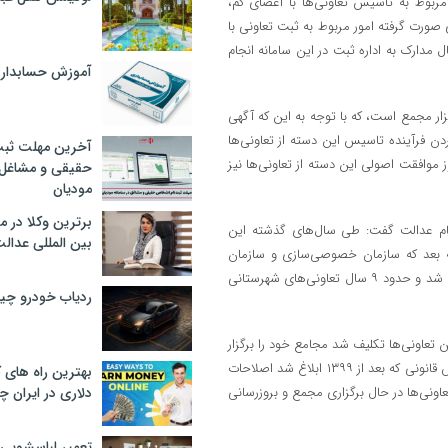
 مربوط به تاسیس تعاونی‌ها با اعضای کم،
صورت گرفته امور مربوط به ثبت تعاونی با
یقه از زمان تاسیس تا ارسال مدارک به اداره ثبت در این سامانه انجام
آموزش حسابدار
زار مجمع است، که با توجه به این که آگهی
، عملا یکروزه کردن فرآینده تاسیس این دسته از تعاونی‌ها
آخرین مهلت ثبت
 موافقت اصولی این دسته از تعاونی‌ها نیز
حقیقی و مشاغل د
مودیان
برترین وکلا در 
ام عدالت گفت: طی سال‌های گذشته این
بین المللی عدالت
بته بعد که سازمان خصوصی‌سازی و سازمان
بورس ورود کردند، یک سری از اختیارات این موضوع به این سازمان‌ها محول شد و حدود ۹ سال تعاونی‌های شهرستانی
ردیاب خودرو چ
اون وزارت تعاون، کار و فاه اجتماعی ادامه داد: از سال ۱۴۰۳ به این تعاونی‌ها تکلیف شد مجامع خود را برگزار
و به روز کنند که از این تعداد، ۶۷ درصد مجامع خود را برگزار کرده‌اند و بر اساس قانونی که بعد از ۱۳۹۹ ابلاغ شد اصلاحات
بهترین راه های
را تطبیق داده‌اند، و نزدیک به ۳۳ درصد از این تعاونی‌ها در حال برگزاری مجمع و بروزرسانی
دلاری در ایران
تعمیر لباسشویی 