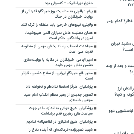
حقوق دیپلماتیک – کنسولی بود
پیام عراقچی به مناسبت روز خبرنگار؛ قدردانی از
روایت خبرنگاران در جنگ
 قطار؟ کدام بهتر
ولایتی: نیروهای خارجی باید منطقه را ترک کنند
همان ذهنیت عامل بمباران اتمی هیروشیما،
امروز در واشنگتن حاکم است
 مشهد تهران
مجاهدت اصحاب رسانه بخش مهمی از منظومه
 است؟
قدرت ملی است
امیر الهامی: خبرنگاران در مقابله با روایت‌سازی
دشمن نقش مهمی دارند
ت و بعد از چند
د؟
مخبر: قلمِ خبرنگارِ ایرانی، از سلاح دشمن، کاراتر
است
پزشکیان: هرگز استعفا نداده‌ام و نخواهم داد
راکنش ارز
ونه و کجا؟
تصویر جدیدی از رهبر معظم انقلاب امام سید
مجتبی خامنه‌ای
پزشکیان: هیچ دولتی به اندازه ما در جهت
 لباسشویی دوو
سیاست‌های رهبری قدم برنداشت
پزشکیان: هیچ امتیازی در تفاهم‌نامه ندادیم
شهید نصیرزاده؛ فرمانده‌ای که آینده دفاع را
سی اصفهان