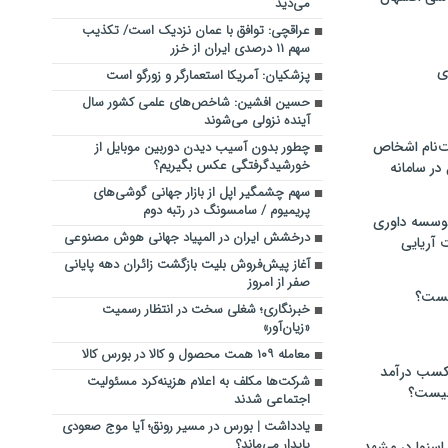
می‌دید
عراقچی: توافق با عمان نزدیک است/ تکذیب
سهم ۱۱ درصدی ایران از خزر
ی
پزشکیان: آمریکا استعمارگر و زورگو است
حسین افشین: شاخص‌های علمی کشور سال
آینده نزولی می‌شوند
‌نام اشخاص
چطور بدون آسیب دیدن دوربین موبایل از
خورشیدگرفتگی عکس بگیریم؟
ر سامانه
سهم چشمگیر اپل از بازار جهانی گوشی‌های
پریمیوم / سامسونگ در رتبه دوم
موسسه داوری
درخشش ایران در المپیاد جهانی هوش مصنوعی
 آریایی
آغاز پیش‌فروش بلیت بازگشت زائران دهه پایانی
صفر از امروز
یست؟
خبرنگاری؛ شغلی سخت در انتظار رسمیت
«زیان‌آور»
معامله ۱۰۹ همت محصول و کالا در بورس کالا
 کسب درآمد
شرکت‌ها مکلف به اعلام هزینه‌کرد مسئولیت
 چیست؟
اجتماعی شدند
یادداشت | بورس در مسیر رونق؛ آیا موج صعودی
پایدار می‌ماند؟
اسنوا در مشهد