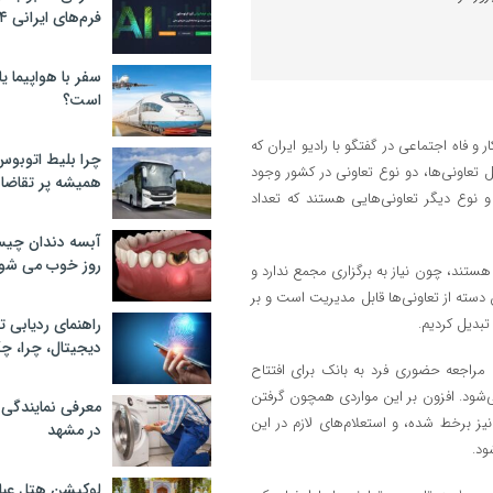
فرم‌های ایرانی ۲۰۲۴
سفر با هواپیما یا
است؟
و فاه اجتماعی در گفتگو با رادیو ایران که
چرا بلیط اتوبوس
تعاونی‌ها، دو نوع تعاونی در کشور وجود
همیشه پر تقاضا
و نوع دیگر تعاونی‌هایی هستند که تعداد
آبسه دندان چیس
روز خوب می‌ شو
عاونی‌هایی که تعداد اعضای آنها کم و مثلا بین ۷ تا ۱۰ نفر و ۲۰ نفر هستند، چون نیاز به برگزاری مجمع ندارد و
 دسته از تعاونی‌ها قابل مدیریت است و بر
تبدیل کردیم.
راهنمای ردیابی ت
دیجیتال، چرا، چگ
ه مراجعه حضوری فرد به بانک برای افتتاح
‌شود. افزون بر این مواردی همچون گرفتن
معرفی نمایندگی
یز برخط شده، و استعلام‌های لازم در این
در مشهد
ود.
لوکیشن هتل عبا