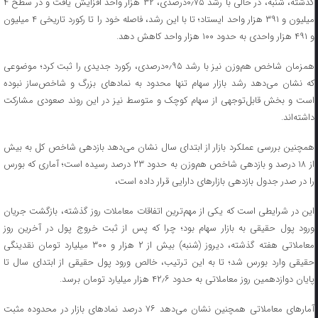
گذشته، شنبه، در حالی با رشد ۰٫۷۵درصدی، ۳۲ هزار واحد افزایش یافت و در سطح ۴
میلیون و ۳۹۱ هزار واحد ایستاد؛ تا با این رشد، فاصله خود را تا رکورد تاریخی ۴ میلیون
و ۴۹۱ هزار واحدی به حدود ۱۰۰ هزار واحد کاهش دهد.
همزمان شاخص هم‌وزن نیز با رشد ۰٫۹۵درصدی، رکورد جدیدی را ثبت کرد؛ موضوعی
که نشان می‌دهد رشد بازار سهام تنها محدود به نمادهای بزرگ و شاخص‌ساز نبوده
است و بخش قابل‌توجهی از سهام کوچک و متوسط نیز در این روند صعودی مشارکت
داشته‌اند.
همچنین بررسی عملکرد بازار از ابتدای سال نشان می‌دهد بازدهی شاخص کل به بیش
از ۱۸ درصد و بازدهی شاخص هم‌وزن به حدود ۲۳ درصد رسیده است؛ آماری که بورس
را در صدر جدول بازدهی بازارهای دارایی قرار داده است،
این در شرایطی است که یکی از مهم‌ترین اتفاقات معاملات روز گذشته، بازگشت جریان
ورود پول حقیقی به بازار سهام بود؛ چرا که پس از ثبت خروج پول در آخرین روز
معاملاتی هفته گذشته، دیروز (شنبه) بیش از ۲ هزار و ۳۰۰ میلیارد تومان نقدینگی
حقیقی وارد بورس شد؛ تا به این ترتیب، خالص ورود پول حقیقی از ابتدای سال تا
پایان دوازدهمین روز معاملاتی به حدود ۴۲٫۶ هزار میلیارد تومان برسد.
آمارهای معاملاتی همچنین نشان می‌دهد ۷۶ درصد نمادهای بازار در محدوده مثبت