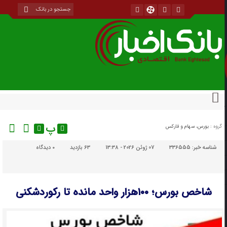
پ
گروه :
بورس، سهام و فارکس
شناسه خبر:
336555
07 ژوئن 2026 - 13:38
63 بازدید
۰
دیدگاه
شاخص بورس؛ ۱۰۰هزار واحد مانده تا رکوردشکنی