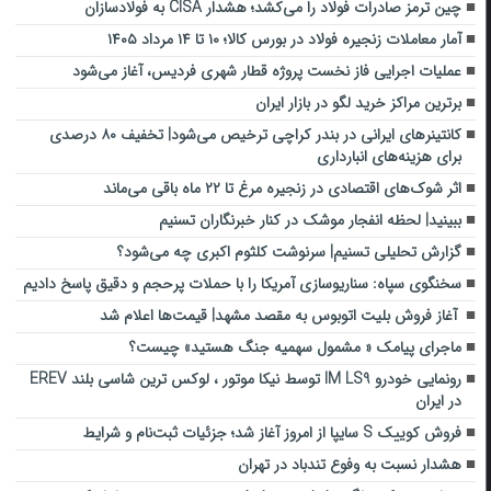
چین ترمز صادرات فولاد را می‌کشد؛ هشدار CISA به فولادسازان
آمار معاملات زنجیره فولاد در بورس کالا؛ ۱۰ تا ۱۴ مرداد ۱۴۰۵
عملیات اجرایی فاز نخست پروژه قطار شهری فردیس، آغاز می‌شود
برترین مراکز خرید لگو در بازار ایران
کانتینرهای ایرانی در بندر کراچی ترخیص می‌شود| تخفیف ۸۰ درصدی
برای هزینه‌های انبارداری
اثر شوک‌های اقتصادی در زنجیره مرغ تا ۲۲ ماه باقی می‌ماند
ببینید| لحظه انفجار موشک‌ در کنار خبرنگاران تسنیم
گزارش تحلیلی تسنیم| سرنوشت کلثوم اکبری چه می‌شود؟
سخنگوی سپاه: سناریوسازی آمریکا را با حملات پرحجم‌‌ و دقیق‌ پاسخ دادیم
آغاز فروش بلیت اتوبوس به مقصد مشهد| قیمت‌ها اعلام شد
ماجرای پیامک « مشمول سهمیه جنگ هستید» چیست؟
رونمایی خودرو IM LS9 توسط نیکا موتور ، لوکس ترین شاسی بلند EREV
در ایران
فروش کوییک S سایپا از امروز آغاز شد؛ جزئیات ثبت‌نام و شرایط
هشدار نسبت به وفوع تندباد در تهران