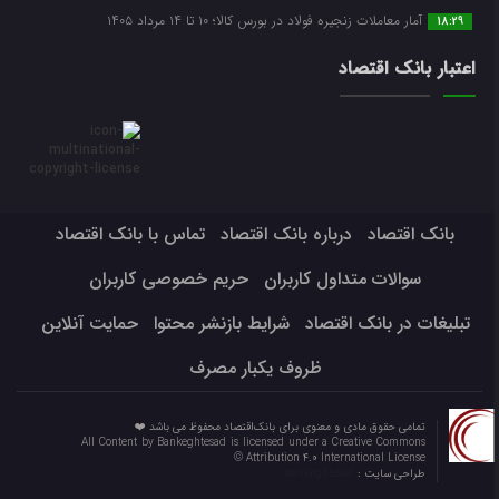
آمار معاملات زنجیره فولاد در بورس کالا؛ ۱۰ تا ۱۴ مرداد ۱۴۰۵
18:29
اعتبار بانک اقتصاد
بانک اقتصاد
درباره بانک اقتصاد
تماس با بانک اقتصاد
سوالات متداول کاربران
حریم خصوصی کاربران
تبلیغات در بانک اقتصاد
شرایط بازنشر محتوا
حمایت آنلاین
ظروف یکبار مصرف
تمامی حقوق مادی و معنوی برای بانک‌اقتصاد محفوظ می باشد ❤️
All Content by Bankeghtesad is licensed under a Creative Commons
Attribution 4.0 International License ©️
طراحی سایت :
bankeghtesad