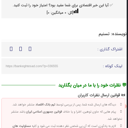
✅ آیا این خبر اقتصادی برای شما مفید بود؟ امتیاز خود را ثبت کنید.
[کل:
0
میانگین:
0
]
نویسنده:
تسنیم
اشتراک گذاری :
لینک کوتاه :
https://bankeghtesad.com/?p=336555
💬 نظرات خود را با ما در میان بگذارید
📜 قوانین ارسال نظرات کاربران
دیدگاه های ارسال شده شما، پس از بررسی توسط
تیم بانک اقتصاد
منتشر خواهد شد.
پیام هایی که حاوی توهین، افترا و یا خلاف
قوانین جمهوری اسلامی ایران
باشد منتشر
نخواهد شد.
لازم به یادآوری است که آی پی شخص نظر دهنده ثبت می شود و کلیه
مسئولیت های