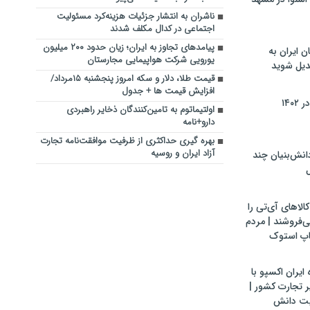
ناشران به انتشار جزئیات هزینه‌کرد مسئولیت
اجتماعی در کدال مکلف شدند
پیامدهای تجاوز به ایران؛ زیان حدود ۲۰۰ میلیون
ن ایران به
یورویی شرکت هواپیمایی مجارستان
بدیل شوید
قیمت طلا، دلار و سکه امروز پنجشنبه ۱۵مرداد/
افزایش قیمت ها + جدول
۱۴۰
اولتیماتوم به تامین‌کنندگان ذخایر راهبردی
دارو+نامه
بهره گیری حداکثری از ظرفیت موافقت‌نامه تجارت
آزاد ایران و روسیه
ش‌بنیان چند
ل
لاهای آی‌تی را
می‌فروشند | مردم
اپ استوک
ایران اکسپو با
 تجارت کشور |
یت دانش