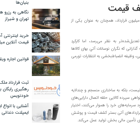
بنیان‌ها
شف قیمت
نگاهی به رزرو ه
تهران و شیراز
ردادهای آتی با ارزش معاملاتی حدود ۸۳۴ میلیارد تومان و حجم ۴۴٫۶ میلیون قرارداد، همچنان به عنوان یکی از
خرید اینترنتی آ
یل‌شده‌تر به نظر می‌رسد، اما کارکردِ
قیمت آنلاین میلگرد
گذارانی که نگران نوسانات آتیِ بهای کالاها
علی، وظیفه انضباط‌بخشی به انتظارات تورمی
قوانین اجاره وی
ثبت قرارداد ملک
رهگیری رایگان با
‌ای از ابزارهای پراکنده نیست، بلکه به ساختاری منسجم و چندلایه
خودنویس
 گواهی سپرده کالایی حلقه اتصال دارایی‌های
 سرمایه‌های خرد را هموار می‌کنند، اختیار
آشنایی با انواع 
ایمپلنت دندانی
د، قراردادهای آتی بستر کشف قیمت و پوشش
رای تأمین مالی بخش تولید عمل می‌کند.