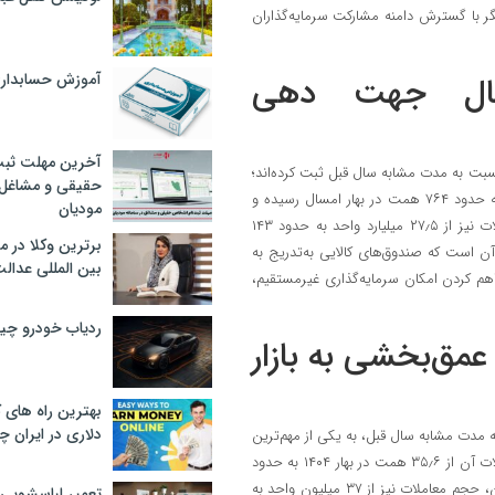
ر با گسترش دامنه مشارکت سرمایه‌گذاران
آموزش حسابدار
کانال جهت دهی
آخرین مهلت ثبت
ست سال ۱۴۰۵ روندی رو به رشد را نسبت به مدت مشابه سال قبل ثبت کرده‌اند؛
حقیقی و مشاغل د
به‌گونه‌ای که ارزش معاملات این صندوق‌ها از حدود ۲۱۲ همت در بهار ۱۴۰۴ به حدود ۷۶۴ همت در بهار امسال رسیده و
مودیان
رشد ۲۵۹ درصدی را تجربه کرده است. همزمان با این افزایش، حجم معاملات نیز از ۲۷٫۵ میلیارد واحد به حدود ۱۴۳
برترین وکلا در 
 است. این روند بیانگر آن است که صندوق‌های کالایی به‌تدریج به
بین المللی عدالت
راهم کردن امکان سرمایه‌گذاری غیرمستقیم،
ردیاب خودرو چ
عمق‌بخشی به بازار
بهترین راه های
دلاری در ایران
۱۴۰ با جهشی پرقدرت نسبت به مدت مشابه سال قبل، به یکی از مهم‌ترین
محرک های بازار اوراق بهادار مبتنی بر کالا تبدیل شد؛ به‌گونه‌ای که ارزش معاملات آن از ۳۵٫۶ همت در بهار ۱۴۰۴ به حدود
۱۷۹ همت در بهار ۱۴۰۵ رسیده و رشد ۴۰۳ درصدی را ثبت کرده است. همزمان، حجم معاملات نیز از ۳۷ میلیون واحد به
تعمیر لباسشویی 