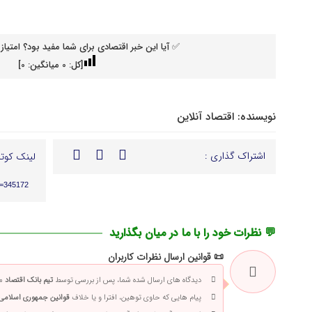
✅ آیا این خبر اقتصادی برای شما مفید بود؟ امتیاز 
[کل:
0
میانگین:
0
]
نویسنده:
اقتصاد آنلاین
اشتراک گذاری :
لینک کوتا
p=345172
💬 نظرات خود را با ما در میان بگذارید
📜 قوانین ارسال نظرات کاربران
دیدگاه های ارسال شده شما، پس از بررسی توسط
تیم بانک اقتصاد
من
پیام هایی که حاوی توهین، افترا و یا خلاف
قوانین جمهوری اسلامی 