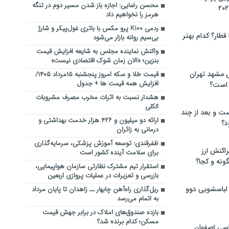
محسن رضایی: اجازه باز شدن مسیر دوم در تنگه
هرمز را نخواهیم داد
ردمی K100 پرو مکس با باتری غول‌پیکر و شارژ
 قطار؟ کدام بهتر
بی‌سیم روانه بازار می‌شود
واکنش نماینده مجلس به شایعه افزایش قیمت
بنزین؛ «الان زمان شوک اقتصادی نیست»
 مشهد تهران
قیمت طلا و سکه امروز پنجشنبه ۱۵مرداد ۱۴۰۵/
افزایش همه قیمت ها + جدول
 است؟
هشدار نسبت به اثرات مخرب مصرف مشروبات
الکلی
ت و بعد از چند
ارائه دو میلیون و ۴۲۶ هزار خدمت بهداشتی و
د؟
درمانی به زائران
ظفرقندی: توسعه آموزش پزشکی، سرمایه‌گذاری
راکنش ارز
برای سلامت آینده کشور است
ونه و کجا؟
استقرار تیم مشترک نظارتی سازمان هواپیمایی،
بازرسی و تعزیرات در عملیات پروازی اربعین
 لباسشویی دوو
ریل‌گذاری راه‌آهن چابهار ــ زاهدان تا پایان مرداد
به اتمام می‌رسد
بازده صندوق‌های املاک در برابر جهش قیمت
مسکن؛ کدام برنده شد؟
سی اصفهان