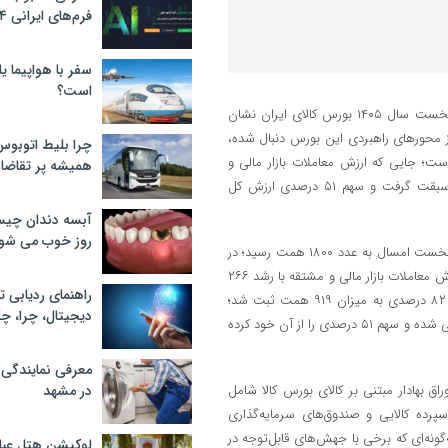
فرم‌های ایرانی ۲۰۲۴
سفر با هواپیما یا
است؟
به گزارش اقتصاد آنلاین به نقل از تسنیم، بررسی عملکرد معاملات سه‌ماهه نخست سال ۱۴۰۵ بورس کالای ایران نشان
ز محورهای راهبردی این بورس دنبال شده،
چرا بلیط اتوبوس
ریخی رسیده است؛ جایی که ارزش معاملات بازار مالی و
همیشه پر تقاضا
مشتقه (اوراق بهادار مبتنی بر کالا) سرانجام از بازار فیزیکی به بلوغ رسیده، سبقت گرفت و سهم ۵۱ درصدی ارزش کل
آبسه دندان چیس
روز خوب می‌ شو
این گزارش می‌افزاید: مجموع ارزش معاملات بورس کالای ایران در سه ماهه نخست امسال به عدد ۱۸۰۰ همت رسید؛ در
حالی که در مدت مشابه سال گذشته این رقم ۷۶۰ همت بود. از این میزان، ارزش معاملات بازار مالی و مشتقه با رشد ۲۶۶
راهنمای ردیابی ت
درصدی به ۹۵۲ همت رسید و در مقابل، ارزش معاملات بازار فیزیکی با رشد ۸۲ درصدی به میزان ۹۱۹ همت ثبت شد؛
دیجیتال، چرا، چگ
آماری که نشان می‌دهد کفه بازار مالی برای نخستین بار سنگین‌تر از بازار فیزیکی شده و سهم ۵۱ درصدی را از آن خود کرده
معرفی نمایندگی
راق بهادار مبتنی بر کالای بورس کالا شامل
در مشهد
سپرده کالایی و صندوق‌های سرمایه‌گذاری
‌گونه‌ای که برخی با جهش‌های قابل‌توجه در
لوکیشن هتل عبا