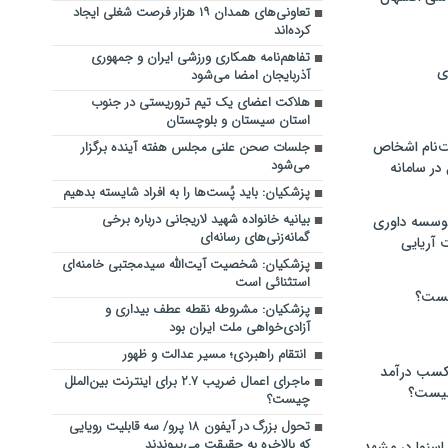
تعاونی‌های همدان ۱۹ هزار فرصت شغلی ایجاد
کرده‌اند
تفاهم‌نامه همکاری ورزشی ایران و جمهوری
ی
آذربایجان امضا می‌شود
هلاکت اعضای یک تیم تروریستی در جنوب
استان سیستان و بلوچستان
‌نام اشخاص
جلسات صحن علنی مجلس هفته آینده برگزار
می‌شود
ر سامانه
پزشکیان: باید پُست‌ها را به افراد شایسته بدهیم
بیانیه خانواده شهید لاریجانی درباره برخی
موسسه داوری
گمانه‌زنی‌های رسانه‌ای
 آریایی
پزشکیان: شخصیت آیت‌الله سیدمجتبی خامنه‌ای
استثنائی است
یست؟
پزشکیان: مشروطه نقطه عطف بیداری و
آزادی‌خواهی ملت ایران بود
انتقام راهبردی؛ مسیر عدالت و ظهور
 کسب درآمد
ماجرای اعمال ضریب ۲.۷ برای اینترنت بین‌الملل
 چیست؟
چیست؟
تحول بزرگ در آیفون ۱۸ پرو/ سه قابلیت رویایی
که بالاخره به حقیقت می‌پیوندند
اسنوا در مشهد