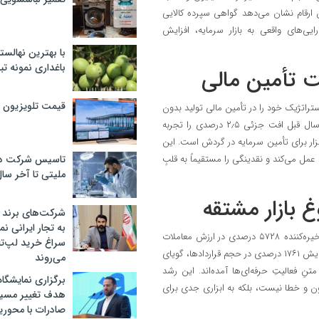
ه که بیانگر رشد ۳۰۹ درصدی است. این ارقام نشان می‌دهد گواهی سپرده کالایی
یی‌های واقعی به بازار سرمایه، افزایش
با بهترین نهالستا
باغداری نمونه ت
ت تأمین مالی
قیمت تلویزیون در ۲
 حدود ۳٫۸ همت، همچنان نقش استراتژیک خود را در تأمین مالی تولید بدون
اتکا به نظام بانکی ایفا می‌کند. هرچند ارزش معاملات این بخش نسبت به سال قبل افت جزئی ۲٫۵ درصدی را تجربه
 ابزار برای تأمین سرمایه در گردش است. این
عمل می‌کند و نقدینگی را مستقیماً به قلبِ
تاسیس شرکت دان
ملیتی تا آخر سا
غ بازار مشتقه
شرکت‌های برند کا
به تجار ایرانی ن
شاید بتوان گفت رکورددار تحولات بهار ۱۴۰۵، بازار اختیار معامله است. جهش خیره‌کننده ۵۷۲۸ درصدی در ارزش معاملات
سراغ خرید لپ‌ت
که آن را به سطح ۳٫۴ همت رساند، حکایت از تغییر ذائقه معامله‌گران دارد. افزایش ۱۷۶۱ درصدی در حجم قراردادها، گویای
می‌روند
فعالیتِ حرفه‌ای‌ها آمده‌اند. این رشد
برگزاری نمایشگاه 
مون و خطا نیست، بلکه به ابزاری جدی برای
هدف تغییر مسیر
صادرات با محور