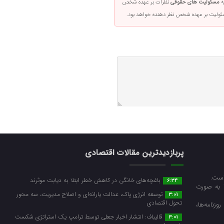
ه
مسئولیت های حقوقی
نظرات بر عهده شخص
سئولیت بر عهده شخص نظر دهنده خواهد بود.
پربازدیدترین مقالات اقتصادی
است.
باغچه‌های خانگی در کاهش خطر ابتلا به دیابت موثرند
6:34
ا به صورت
توسعه انرژی پاک، عدالت یارانه‌ای و اصلاح مدیریت، سه محور
3:01
تحول اقتصادی
زنامه‌ها،
قالیباف: انتشار اخبار جعلی توسط ترامپ یک استراتژی شکست
3:01