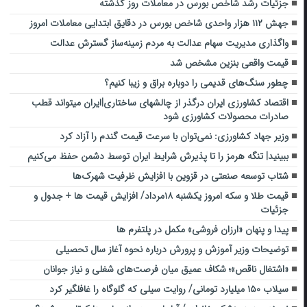
جزئیات رشد شاخص بورس در معاملات روز گذشته
جهش ۱۱۲ هزار واحدی شاخص بورس در دقایق ابتدایی معاملات امروز
واگذاری مدیریت سهام عدالت به مردم زمینه‌ساز گسترش عدالت
قیمت واقعی بنزین مشخص شد
چطور سنگ‌های قدیمی را دوباره براق و زیبا کنیم؟
اقتصاد کشاورزی ایران درگذر از چالشهای ساختاری|ایران میتواند قطب
صادرات محصولات کشاورزی شود
وزیر جهاد کشاورزی: نمی‌توان با سرعت قیمت گندم را آزاد کرد
ببینید| تنگه هرمز را تا پذیرش شرایط ایران توسط دشمن حفظ می‌کنیم
شتاب توسعه صنعتی در قزوین با افزایش ظرفیت شهرک‌ها
قیمت طلا و سکه امروز یکشنبه ۱۸مرداد/ افزایش قیمت ها + جدول و
جزئیات
پیدا و پنهان «ارزان فروشی» مکمل در پلتفرم ها
توضیحات وزیر آموزش و پرورش درباره نحوه آغاز سال تحصیلی
«اشتغال ناقص»؛ شکاف عمیق میان فرصت‌های شغلی و نیاز جوانان
سیلاب ۱۵۰ میلیارد تومانی/ روایت سیلی که گلوگاه را غافلگیر کرد