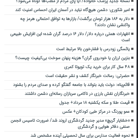
نسخه جدید پزشک خانواده/ آیا پای مردم از مطب‌ها‌ کوتاه می‌شود؟
امیر شکوری: دشمن هیچ‌گاه نباید در آسمان ایران احساس امنیت کند
دلار به ۱۸۶ هزار تومان برگشت/ بازارها به توافق احتمالی هرمز چه
واکنشی نشان دادند؟
اظهارات همتی درباره دلار/ دلار ۱۶ درصد گران شده؛ این افزایش طبیعی
است
یائسگی زودرس با فشارخون بالا مرتبط است
بنزین ارزان یا خودروی گران؟ هزینه پنهان سوخت بی‌کیفیت چیست؟
۴۸ سال کار برای خرید یک تویوتا کمری
حضرتی: رسالت خبرنگار کشف و نشر حقیقت است
قائم‌پناه: دولت باید بتواند با جامعه گفتگو کرده و صدای مردم را بشنود
خبرنگاران نقش بارزی در ناکامی سربازان رسانه‌ای دشمن داشتند
قیمت طلا و سکه یکشنبه ۱۸ مرداد+ جدول
عمو پورنگ در مرکز طبی کودکان+ عکس
«خشایار گریچ» مدیر جدید گردشگری اروند شد/ ضرورت تاسیس انجمن
صنفی دفاتر هوایی و گردشگری
نحوه فعالیت مدارس برای سال تحصیلی آینده مشخص شد