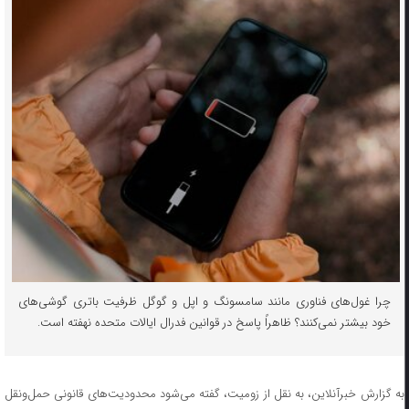
چرا غول‌های فناوری مانند سامسونگ و اپل و گوگل ظرفیت باتری گوشی‌های
خود بیشتر نمی‌کنند؟ ظاهراً پاسخ در قوانین فدرال ایالات متحده نهفته است.
به گزارش خبرآنلاین، به نقل از زومیت، گفته می‌شود محدودیت‌های قانونی حمل‌ونقل