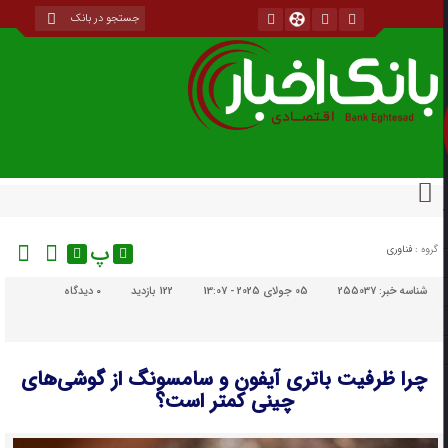
پ
گروه :
فناوری
شناسه خبر:
255037
05 جولای 2025 - 13:07
122 بازدید
۰
دیدگاه
چرا ظرفیت باتری آیفون و سامسونگ از گوشی‌های
چینی کمتر است؟