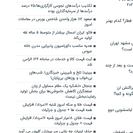
تکذیب درآمدهای نجومی کارگزاری‌ها/۷۵ درصد
درآمدها از سرمایه‌گذاری بوده
صعود ۱۱۲ هزار واحدی شاخص بورس در معاملات
 قطار؟ کدام بهتر
امروز
فائو: ایران امسال بیشتر از متوسط ۵ ساله غله
تولید می‌کند
 مشهد تهران
هدیه مناسب دکوراسیون پذیرایی مدرن خانه
 است؟
عروس
ثبت قیمت کالا و خدمات در سامانه ۱۲۴ الزامی
شد
ت و بعد از چند
د؟
ببینید| تلخ و شیرینی خبرنگاری/‌ شب‌های
بی‌خواب و روزهای بی‌پایان!
جنجال «تشکر» یک مقام مسئول از زبان
راکنش ارز
صنعتگران |کاهش خاموشی‌ها برای بخش تولید
ونه و کجا؟
رضایت‌بخش نیست
قیمت طلا و سکه امروز شنبه ۱۷مرداد/ افزایش
 لباسشویی دوو
همه قیمت ها + جدول و جزئیات
قیمت طلای ۱۸عیار امروز شنبه ۱۷مرداد/ افزایش
قیمت + جدول و جزئیات
حذف لبنیات چه بلایی سر بیماران کلیوی می آورد
سی اصفهان