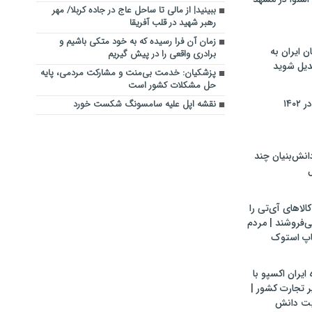
ببینید| از مالی تا ساحل عاج در جاده کربلا/ مهر
رهبر شهید در قلب آفریقا
زمان آن فرا رسیده که به خود متکی باشیم و
ن ایران به
برادری واقعی را در پیش گیریم
بدیل شوید
پزشکیان: خدمت بی‌منت و مشارکت مردمی، پایه
حل مشکلات کشور است
۱۴۰
نقشه اپل علیه سامسونگ شکست خورد
ش‌بنیان چند
ل
لاهای آی‌تی را
می‌فروشند | مردم
اپ استوک
ایران اکسپو با
 تجارت کشور |
یت دانش