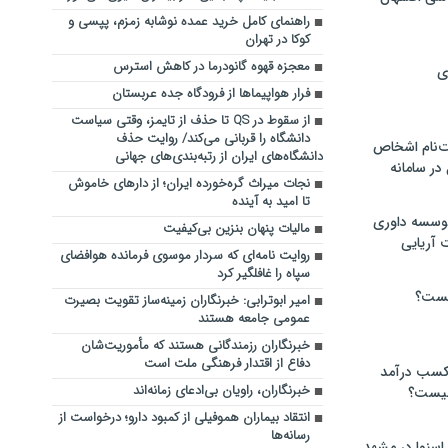
راهنمای کامل خرید عمده نوشابه زمزم، پپسی و
کوکا در تهران
معجزه قهوه گانودرما در کاهش استرس
ی
فرار هواپیماها از فرودگاه جده عربستان
از سقوط در QS تا حذف از تایمز، وقتی سیاست
دانشگاه را قربانی می‌کند/ روایت حذف
‌نام اشخاص
دانشگاه‌های ایران از رتبه‌بندی‌های جهانی
ر سامانه
نجات میراث گره‌خورده ایران؛ از دارهای خاموش
تا امید به آینده
موسسه داوری
مالیات پنهان بنزین بی‌کیفیت
 آریایی
روایت نامه‌ای که سردار موسوی فرمانده هوافضای
سپاه را غافلگیر کرد
یست؟
امیر ابوترابی: خبرنگاران زمینه‌ساز تقویت بصیرت
عمومی جامعه هستند
خبرنگاران رزمندگانی هستند که مأموریت‌شان
دفاع از اقتدار فرهنگی ملت است
 کسب درآمد
خبرنگاران، راویان بی‌ادعای زمانه‌اند
 چیست؟
انتقاد بیماران هموفیلی از کمبود دارو؛ درخواست از
رسانه‌ها
اسنوا در مشهد