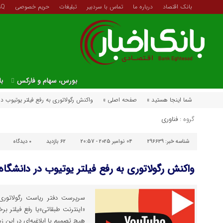
بانک اقتصاد
درباره ما
تماس با سردبیر
تبلیغات
حریم خصوصی
AQ
بورس، سهام و فارکس
با
شما اینجا هستید »
صفحه اصلی »
واکنش رگولاتوری به رفع فیلتر یوتیوب در
گروه :
فناوری
شناسه خبر:
296639
04 نوامبر 2025 - 20:57
62 بازدید
۰
دیدگاه
واکنش رگولاتوری به رفع فیلتر یوتیوب در دانشگاه
سرپرست دفتر ریاست رگولاتوری با
«اینترنت طبقاتی»یا رفع فیلتر برخ
هیچ تصمیم یا ابلاغیه‌ای در این 