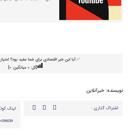
✅ آیا این خبر اقتصادی برای شما مفید بود؟ امتیاز 
[کل:
0
میانگین:
0
]
نویسنده:
خبرآنلاین
اشتراک گذاری :
لینک کوتا
p=296639