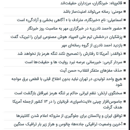
قائم‌پناه: ‏خبرنگاران، مرزداران حقیقت‌اند
مومنی: رسانه می‌تواند امنیت‌ساز باشد
اسماعیلی: نامِ «خبرنگار»، مترادف با « آگاهی بخشی و آزادگی» است
حضور «احمد نادری» در خبرگزاری مهر به مناسبت روز خبرنگار
پزشکیان درخشش تیم ملی المپیاد هوش مصنوعی ایران را تبریک گفت
بازدید احمد نادری از گروه رسانه‌ای مهر
ذوالقدر: آمریکا تا رفتارش را تصحیح نکند تنگه هرمز باز نخواهد شد
سردار کرمی: خبررسانی عرصه نبرد روایت ها و حقیقت‌ها است
حذف مغزهای متفکر انقلاب؛ حسن آیت
هیچ واحد تولیدی در تهران نباید بدون اطلاع قبلی با قطعی برق مواجه
شود
سخنگوی ارتش: نظم ایرانی حاکم بر تنگه هرمز غیرقابل بازگشت است
جاسوس‌افزار چینی «لایت‌اسپای»، قربانیان را در ۱۳ کشور ازجمله آمریکا
هدف گرفت
توافق ایران و پاکستان برای جلوگیری از متروکه اعلام شدن کانتینرها
آخرین وضعیت ترافیکی جاده‌ها؛ چالوس و هراز زیر بار ترافیک سنگین