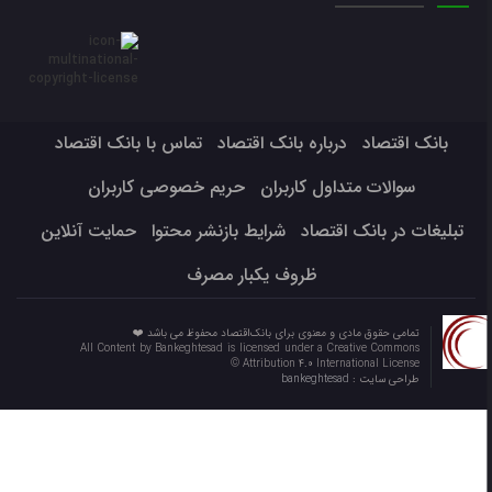
بانک اقتصاد
درباره بانک اقتصاد
تماس با بانک اقتصاد
سوالات متداول کاربران
حریم خصوصی کاربران
تبلیغات در بانک اقتصاد
شرایط بازنشر محتوا
حمایت آنلاین
ظروف یکبار مصرف
تمامی حقوق مادی و معنوی برای بانک‌اقتصاد محفوظ می باشد ❤️
All Content by Bankeghtesad is licensed under a Creative Commons
Attribution 4.0 International License ©️
طراحی سایت :
bankeghtesad