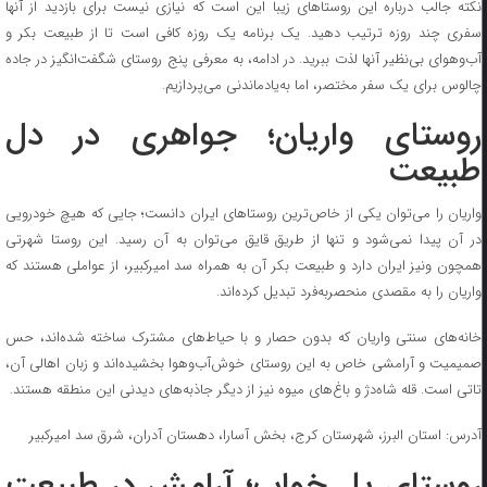
نکته جالب درباره این روستا‌های زیبا این است که نیازی نیست برای بازدید از آنها
سفری چند روزه ترتیب دهید. یک برنامه یک روزه کافی است تا از طبیعت بکر و
آب‌وهوای بی‌نظیر آنها لذت ببرید. در ادامه، به معرفی پنج روستای شگفت‌انگیز در جاده
چالوس برای یک سفر مختصر، اما به‌یادماندنی می‌پردازیم.
روستای واریان؛ جواهری در دل
طبیعت
واریان را می‌توان یکی از خاص‌ترین روستا‌های ایران دانست؛ جایی که هیچ خودرویی
در آن پیدا نمی‌شود و تنها از طریق قایق می‌توان به آن رسید. این روستا شهرتی
همچون ونیز ایران دارد و طبیعت بکر آن به همراه سد امیرکبیر، از عواملی هستند که
واریان را به مقصدی منحصر‌به‌فرد تبدیل کرده‌اند.
خانه‌های سنتی واریان که بدون حصار و با حیاط‌های مشترک ساخته شده‌اند، حس
صمیمیت و آرامشی خاص به این روستای خوش‌آب‌وهوا بخشیده‌اند و زبان اهالی آن،
تاتی است. قله شاه‌دژ و باغ‌های میوه نیز از دیگر جاذبه‌های دیدنی این منطقه هستند.
آدرس: استان البرز، شهرستان کرج، بخش آسارا، دهستان آدران، شرق سد امیرکبیر
روستای پل خواب؛ آرامش در طبیعت