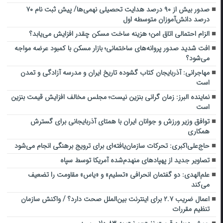
صدور بیش از ۹۰ درصد هدایت تحصیلی نهمی‌ها/ پیش ثبت نام ۷۰
درصد دانش‌آموزان متوسطه اول
الزام احتمالی اتاق امن؛ هزینه ساخت مسکن چقدر افزایش می‌یابد؟
افت شدید صدور پروانه‌های ساختمانی؛ بازار مسکن با کمبود عرضه مواجه
می‌شود؟
مهاجرانی: آذربایجان کتاب گشوده تاریخ ایران و مدرسه آزادگی و تمدن
است
نماینده البرز: زمان گرانی بنزین نیست؛ مجلس مخالف افزایش قیمت بنزین
است
توافق وزیر ورزش و جوانان ایران با همتای آذربایجانی برای گسترش
همکاری
حاج‌علی‌اکبری: تحرکات سازمان‌یافته‌ای برای ترویج برهنگی انجام می‌شود
تصاویر جدید از پهپادهای منهدم‌شده آمریکا توسط سپاه
علم‌الهدی: دو گفتمان انحرافی «تسلیم» و «یاس» مقاومت را تضعیف
می‌کند
اعمال ضریب ۲.۷ برای اینترنت بین‌الملل صحت دارد؟ / واکنش سازمان
تنظیم مقررات