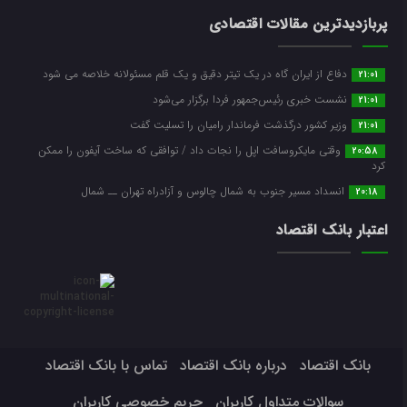
پربازدیدترین مقالات اقتصادی
دفاع از ایران گاه در یک تیتر دقیق و یک قلم مسئولانه خلاصه می شود
21:01
نشست خبری رئیس‌جمهور فردا برگزار می‌شود
21:01
وزیر کشور درگذشت فرماندار رامیان را تسلیت گفت
21:01
وقتی مایکروسافت اپل را نجات داد / توافقی که ساخت آیفون را ممکن
20:58
کرد
انسداد مسیر جنوب به شمال چالوس و آزادراه تهران ــ شمال
20:18
اعتبار بانک اقتصاد
بانک اقتصاد
درباره بانک اقتصاد
تماس با بانک اقتصاد
سوالات متداول کاربران
حریم خصوصی کاربران