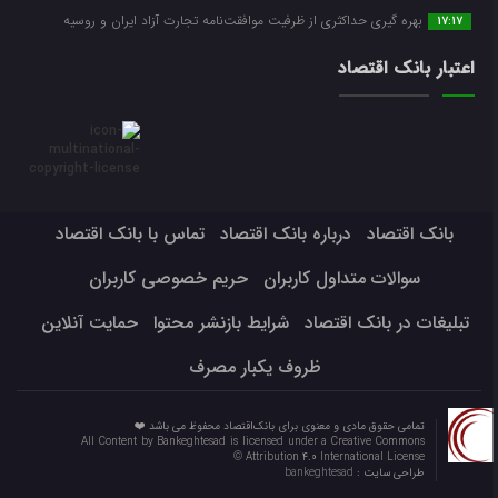
بهره گیری حداکثری از ظرفیت موافقت‌نامه تجارت آزاد ایران و روسیه
17:17
اعتبار بانک اقتصاد
بانک اقتصاد
درباره بانک اقتصاد
تماس با بانک اقتصاد
سوالات متداول کاربران
حریم خصوصی کاربران
تبلیغات در بانک اقتصاد
شرایط بازنشر محتوا
حمایت آنلاین
ظروف یکبار مصرف
تمامی حقوق مادی و معنوی برای بانک‌اقتصاد محفوظ می باشد ❤️
All Content by Bankeghtesad is licensed under a Creative Commons
Attribution 4.0 International License ©️
طراحی سایت :
bankeghtesad