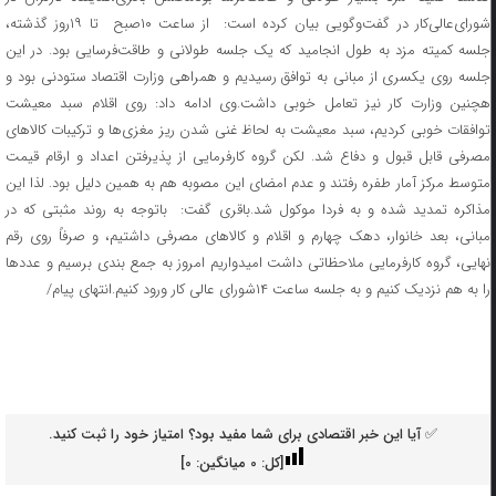
شورای‌عالی‌کار در گفت‌وگویی بیان کرده است: ️ از ساعت ۱۰صبح تا ۱۹روز گذشته،
جلسه کمیته مزد به طول انجامید که یک جلسه طولانی و طاقت‌فرسایی بود. در این
جلسه روی یکسری از مبانی به توافق رسیدیم و همراهی وزارت اقتصاد ستودنی بود و
هچنین وزارت کار نیز تعامل خوبی داشت.وی ادامه داد:️ روی اقلام سبد معیشت
توافقات خوبی کردیم، سبد معیشت به لحاظ غنی شدن ریز مغزی‌ها و ترکیبات کالاهای
مصرفی قابل قبول و دفاع شد.️ لکن گروه کارفرمایی از پذیرفتن اعداد و ارقام قیمت
متوسط مرکز آمار طفره رفتند و عدم امضای این مصوبه هم به همین دلیل بود. لذا این
مذاکره تمدید شده و به فردا موکول شد.باقری گفت: ️ باتوجه به روند مثبتی که در
مبانی، بعد خانوار، دهک چهارم و اقلام و کالاهای مصرفی داشتیم، و صرفاً روی رقم
نهایی، گروه کارفرمایی ملاحظاتی داشت امیدواریم امروز به جمع بندی برسیم و عددها
را به هم نزدیک کنیم و به جلسه ساعت ۱۴شورای عالی کار ورود کنیم.انتهای پیام/
✅ آیا این خبر اقتصادی برای شما مفید بود؟ امتیاز خود را ثبت کنید.
[کل:
0
میانگین:
0
]