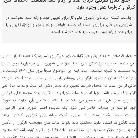
جلسات کمیته مزد ذیل شورای عالی کار برای تعیین عدد و رقم سبد معیشت در
شرایطی در حال برگزاری است که جلسه طولانی جمع بندی و توافق تقریبی را
برای عدد و رقم سبد معیشت به همراه داشته است.
– اخبار اقتصادی – به گزارش خبرنگاراقتصادی خبرگزاری تسنیم،یک هفته تا پایان سال
باقی مانده است و هنوز تلاش های کمیته مزد ذیل شورای عالی کار برای تعیین عدد و
رقم دستمزد به نتیجه نرسیده است,البته این موضوع صرفاً برای سال ۱۴۰۲ نیست, در
سنوات گذشته نیز دستمزد کارگران در روزهای پایانی سال تعیین شده است. شواهد
حاکی از این است که امسال شرایط تعیین مزد بسیار دشوار تر است و قدرت چانه زنی
کارگران کمتر می باشد. چرا که در جلسات شورای عالی کار نماینده مجمع عالی کارگران
به عنوان عضو علی البدل حضور می یافت که با اعلام اینکه حق رأی ندارند, به صورت
خود خواسته در جلسات حاضر نمی شود, یک نماینده اصلی شورای عالی کار نیز از
جلسات حذف شده است, به عبارتی قدرت چانه زنی کارگران کاهش یافته
است.کارگری‌ها اعتقاد دارند دستمزد باید بتواند هزینه‌های معیشت کارگران را تأمین
کند و از سوی دیگر دستمزد باید متناسب با ماده ۴۱ قانون کار و تورم باشد.*جلسه روز
گذشته کمیته مزد بسیار طولانی و طاقت‌فرسا بودمحسن باقری،نماینده کارگران در