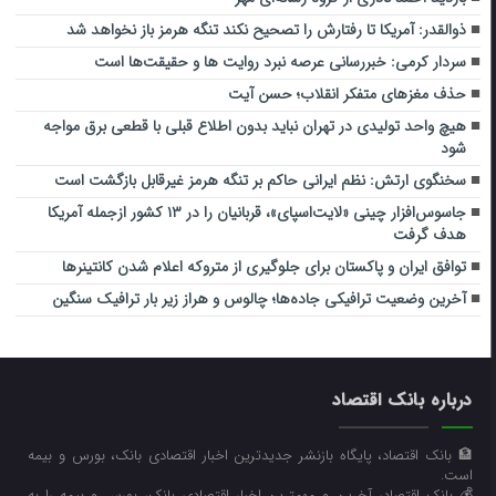
ذوالقدر: آمریکا تا رفتارش را تصحیح نکند تنگه هرمز باز نخواهد شد
سردار کرمی: خبررسانی عرصه نبرد روایت ها و حقیقت‌ها است
حذف مغزهای متفکر انقلاب؛ حسن آیت
هیچ واحد تولیدی در تهران نباید بدون اطلاع قبلی با قطعی برق مواجه
شود
سخنگوی ارتش: نظم ایرانی حاکم بر تنگه هرمز غیرقابل بازگشت است
جاسوس‌افزار چینی «لایت‌اسپای»، قربانیان را در ۱۳ کشور ازجمله آمریکا
هدف گرفت
توافق ایران و پاکستان برای جلوگیری از متروکه اعلام شدن کانتینرها
آخرین وضعیت ترافیکی جاده‌ها؛ چالوس و هراز زیر بار ترافیک سنگین
درباره بانک اقتصاد
🏦 بانک اقتصاد، پایگاه بازنشر جدیدترین اخبار اقتصادی بانک، بورس و بیمه
است.
💰 بانک اقتصاد، آخرین و مهمترین اخبار اقتصادی بانک، بورس و بیمه را به