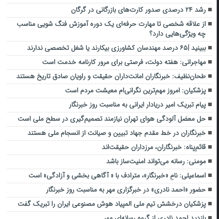
رشد ۲۴ درصدی صدور کارت‌های بازرگانی در گرگان
از علاقه شخصی تا مهارت حرفه‌ای یک دوره آموزش فنگ شویی مناسب
چه ویژگی‌هایی دارد؟
ببینید |۶۵ درصد مهندسان کشاورزی بیکارند یا شغل تخصصی ندارند
مهاجرانی: هفته دولت، فرصتی برای مرور کارنامه خدمت است
طحان‌نظیف: خبرنگاران امانت‌داران حقیقت و راویان صادق تاریخ‌ هستند
پزشکیان: امروز مهم‌ترین نگرانی‌ام معیشت مردم است
پیام تبریک امیر دریادار ایرانی به مناسبت روز خبرنگار
حل معضل آلودگی هوای تهران نیازمند تصمیم‌گیری در سطح ملی است
خبرنگاران در خط مقدم جهاد تبیین و صیانت از انسجام ملی هستند
قائم‌پناه: ‏خبرنگاران، مرزداران حقیقت‌اند
مومنی: رسانه می‌تواند امنیت‌ساز باشد
اسماعیلی: نامِ «خبرنگار»، مترادف با « آگاهی بخشی و آزادگی» است
حضور «احمد نادری» در خبرگزاری مهر به مناسبت روز خبرنگار
پزشکیان درخشش تیم ملی المپیاد هوش مصنوعی ایران را تبریک گفت
بازدید احمد نادری از گروه رسانه‌ای مهر