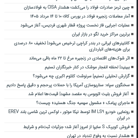
چین ترمز صادرات فولاد را می‌کشد؛ هشدار CISA به فولادسازان
آمار معاملات زنجیره فولاد در بورس کالا؛ ۱۰ تا ۱۴ مرداد ۱۴۰۵
عملیات اجرایی فاز نخست پروژه قطار شهری فردیس، آغاز می‌شود
برترین مراکز خرید لگو در بازار ایران
کانتینرهای ایرانی در بندر کراچی ترخیص می‌شود| تخفیف ۸۰ درصدی
برای هزینه‌های انبارداری
اثر شوک‌های اقتصادی در زنجیره مرغ تا ۲۲ ماه باقی می‌ماند
ببینید| لحظه انفجار موشک‌ در کنار خبرنگاران تسنیم
گزارش تحلیلی تسنیم| سرنوشت کلثوم اکبری چه می‌شود؟
سخنگوی سپاه: سناریوسازی آمریکا را با حملات پرحجم‌‌ و دقیق‌ پاسخ دادیم
آغاز فروش بلیت اتوبوس به مقصد مشهد| قیمت‌ها اعلام شد
ماجرای پیامک « مشمول سهمیه جنگ هستید» چیست؟
رونمایی خودرو IM LS9 توسط نیکا موتور ، لوکس ترین شاسی بلند EREV
در ایران
فروش کوییک S سایپا از امروز آغاز شد؛ جزئیات ثبت‌نام و شرایط
هشدار نسبت به وفوع تندباد در تهران