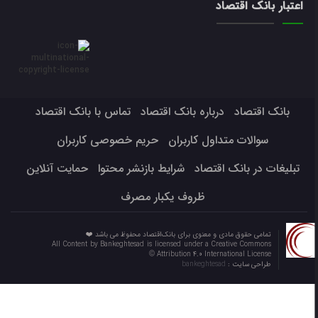
اعتبار بانک اقتصاد
بانک اقتصاد
درباره بانک اقتصاد
تماس با بانک اقتصاد
سوالات متداول کاربران
حریم خصوصی کاربران
تبلیغات در بانک اقتصاد
شرایط بازنشر محتوا
حمایت آنلاین
ظروف یکبار مصرف
تمامی حقوق مادی و معنوی برای بانک‌اقتصاد محفوظ می باشد ❤️
All Content by Bankeghtesad is licensed under a Creative Commons
Attribution 4.0 International License ©️
طراحی سایت :
bankeghtesad