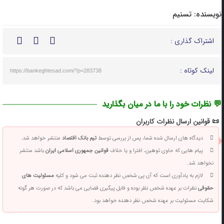
نویسنده:
تسنیم
اشتراک گذاری :
لینک کوتاه :
https://bankeghtesad.com/?p=283738
💬 نظرات خود را با ما در میان بگذارید
📜 قوانین ارسال نظرات کاربران
دیدگاه های ارسال شده شما، پس از بررسی توسط
تیم بانک اقتصاد
منتشر خواهد شد.
پیام هایی که حاوی توهین، افترا و یا خلاف
قوانین جمهوری اسلامی ایران
باشد منتشر
نخواهد شد.
لازم به یادآوری است که آی پی شخص نظر دهنده ثبت می شود و کلیه
مسئولیت های
حقوقی
نظرات بر عهده شخص نظر بوده و قابل پیگیری قضایی می باشد که در صورت هر گونه
شکایت مسئولیت بر عهده شخص نظر دهنده خواهد بود.