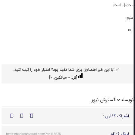
محتمل است.
منبع:
ایلنا
✅ آیا این خبر اقتصادی برای شما مفید بود؟ امتیاز خود را ثبت کنید.
[کل:
0
میانگین:
0
]
نویسنده:
گسترش نیوز
اشتراک گذاری :
لینک کوتاه :
https://bankeghtesad.com/?p=118575