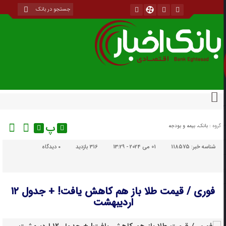
پ
گروه :
بانک، بیمه و بودجه
شناسه خبر:
118575
01 می 2024 - 13:29
316 بازدید
۰
دیدگاه
فوری / قیمت طلا باز هم کاهش یافت! + جدول ۱۲
اردیبهشت