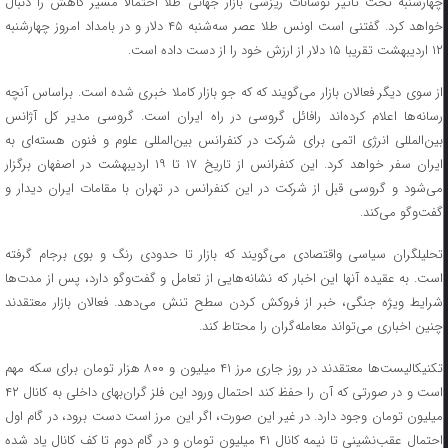
چهارشنبه تحت تاثیر نوسانات ریزشی بازار جهانی طلا احتمالا مسیر کاهش را دنبال
خواهد کرد. گفتنی است اونس طلا عصر سه‌شنبه ۴۵ دلار و در بامداد امروز چهارشنبه
۱۲ اردیبهشت تقریبا ۱۵ دلار از ارزش خود را از دست داده است.
از سوی دیگر فعالان بازار می‌گویند که که جو بازار کاملا خبری شده است. براساس آنچه
رسانه‌ها اعلام کرده‌اند رافائل گروسی در راه ایران است. گروسی مدیر کل آژانس
بین‌المللی انرژی اتمی برای شرکت در کنفرانس بین‌المللی علوم و فنون هسته‌ای به
ایران سفر خواهد کرد. این کنفرانس از تاریخ ۱۷ تا ۱۹ اردیبهشت در اصفهان برگزار
می‌شود و گروسی قبل از شرکت در این کنفرانس در تهران با مقامات ایران دیدار و
گفت‌وگو می‌کند.
تحلیلگران سیاسی واقتصادی می‌گویند که بازار تا حدودی رنگ و بوی برجام گرفته
است. به عقیده آنها این اخبار که نشانه‌هایی از تعامل و گفت‌وگو دارد، پس از مدت‌ها
شرایط ویژه جنگی، خبر از فروکش کردن سطح تنش می‌دهد. فعالان بازار معتقدند
چنین اخباری می‌تواند معامله‌گران را محتاط کند.
تکنیکالیست‌ها معتقدند در روز جاری مرز ۴۱ میلیون و ۸۰۰ هزار تومان برای سکه مهم
است و در صورتی که آن را حفظ کند احتمال ورود این فلز گران‌بهای داخلی به کانال ۴۲
میلیون تومان وجود دارد. در غیر این صورت، اگر این مرز است دست برود، در گام اول
احتمال عقب‌نشینی تا نیمه کانال ۴۱ میلیون تومان و در گام دوم تا کف کانال یاد شده