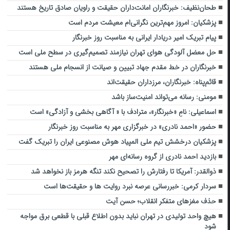
طحان‌نظیف: خبرنگاران امانت‌داران حقیقت و راویان صادق تاریخ‌ هستند
پزشکیان: امروز مهم‌ترین نگرانی‌ام معیشت مردم است
پیام تبریک امیر دریادار ایرانی به مناسبت روز خبرنگار
حل معضل آلودگی هوای تهران نیازمند تصمیم‌گیری در سطح ملی است
خبرنگاران در خط مقدم جهاد تبیین و صیانت از انسجام ملی هستند
قائم‌پناه: ‏خبرنگاران، مرزداران حقیقت‌اند
مومنی: رسانه می‌تواند امنیت‌ساز باشد
اسماعیلی: نامِ «خبرنگار»، مترادف با « آگاهی بخشی و آزادگی» است
حضور «احمد نادری» در خبرگزاری مهر به مناسبت روز خبرنگار
پزشکیان درخشش تیم ملی المپیاد هوش مصنوعی ایران را تبریک گفت
بازدید احمد نادری از گروه رسانه‌ای مهر
ذوالقدر: آمریکا تا رفتارش را تصحیح نکند تنگه هرمز باز نخواهد شد
سردار کرمی: خبررسانی عرصه نبرد روایت ها و حقیقت‌ها است
حذف مغزهای متفکر انقلاب؛ حسن آیت
هیچ واحد تولیدی در تهران نباید بدون اطلاع قبلی با قطعی برق مواجه
شود