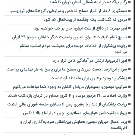
رگبار پراکنده در نیمه شمالی استان تهران تا شنبه
دستگیری ۸ نفر از اشرار مسلح شاخص و مرتبطین گروهک‌های تروریستی
مردی که نگذاشت یک جنگنده از بیت‌المال کم شود
امیر بهمرد: در دفاع از ملت ایران، جان بر کف خواهیم بود
بسیج تمام ظرفیت‌ها برای تعیین وضعیت دیگر خلبانان سوخو ۲۴ ایران
روایت پزشکیان از اقدامات دولت برای معیشت مردم امشب منتشر
می‌شود
امیر اکرمی‌نیا: ارتش در آمادگی کامل قرار دارد
سردار ابن‌الرضا: دست نیروهای مسلح ما برای پاسخ به هر تهدیدی پر است
پزشکیان: وجود رهبری برای ما نقطه قوت است
سرتیپ موسوی: بسیجیان دریادل کاشان به وجود شما مباهات می‌کنیم
وزارت اطلاعات: ۲۱ مزدور موساد و ۴ شرور مسلح در کرمان بازداشت شدند
روایت پزشکیان از دیدار با رهبری پس از بمباران جلسه شورای عالی امنیت
پرواز موفقیت‌آمیز هواپیمای مسافربری چین در ارتفاع بالا /عکس
یزد، امسال میزبان دومین همایش بین‌المللی سرمایه‌گذاری ایران و
آفریقاست