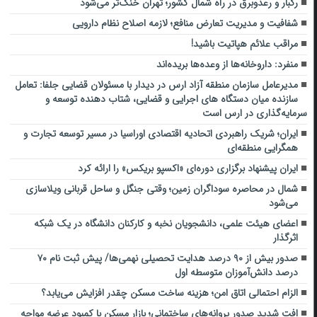
رگبار و رعدوبرق در راه شمال کشور؛ تهران خنک‌تر می‌شود
شفافیت و مدیریت تعارض منافع؛ لازمه اصلاح نظام دارویی
مراقب علائم هپاتیت باشید!
منفرد: داروخانه‌ها از وعده‌ها بریده‌اند
مدیرعامل سازمان منطقه آزاد ارس در دیدار با مسئولان قضایی جلفا: تعامل
سازنده میان دستگاه‌ های اجرایی و قضایی، شتاب‌ دهنده توسعه و
سرمایه‌گذاری در ارس است
ایران؛ شریک راهبردی اتحادیه اقتصادی اوراسیا در مسیر توسعه تجارت و
همگرایی منطقه‌ای
ایران پیشنهاد برگزاری دوره‌ای «اکسپو بریکس» را ارائه کرد
شمال در محاصره سوداگران زمین؛ وقتی جنگل و ساحل قربانی ویلاسازی
می‌شود
اعضای هیئت علمی، دانشجویان نخبه و کارکنان دانشگاه در یک شبکه‌
اثرگذار
صدور بیش از ۹۰ درصد هدایت تحصیلی نهمی‌ها/ پیش ثبت نام ۷۰
درصد دانش‌آموزان متوسطه اول
الزام احتمالی اتاق امن؛ هزینه ساخت مسکن چقدر افزایش می‌یابد؟
افت شدید صدور پروانه‌های ساختمانی؛ بازار مسکن با کمبود عرضه مواجه