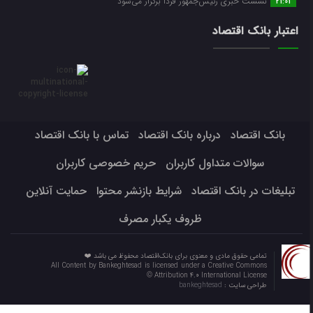
نشست خبری رئیس‌جمهور فردا برگزار می‌شود
21:01
اعتبار بانک اقتصاد
بانک اقتصاد
درباره بانک اقتصاد
تماس با بانک اقتصاد
سوالات متداول کاربران
حریم خصوصی کاربران
تبلیغات در بانک اقتصاد
شرایط بازنشر محتوا
حمایت آنلاین
ظروف یکبار مصرف
تمامی حقوق مادی و معنوی برای بانک‌اقتصاد محفوظ می باشد ❤️
All Content by Bankeghtesad is licensed under a Creative Commons
Attribution 4.0 International License ©️
طراحی سایت :
bankeghtesad