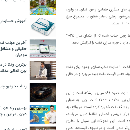
چ جای دیگری فضایی وجود ندارد. در واقع،
ازن شناور نمی‌شود. وقتی ذخایر شناور به مجموع فوق
آموزش حسابدار
با این حال، تاکنون، بخش زیادی از مازاد عرضه نفت خام در سال جاری توسط چین جذب شده که از ابتدای سال ۲۰۲۵
 دارد ذخیره سازی نفت را افزایش دهد.
آخرین مهلت ثبت
حقیقی و مشاغل د
مودیان
برترین وکلا در 
رویترز هفته جاری گزارش داد که شرکت‌های بزرگ انرژی دولتی چین در حال ساخت ۱۱ سایت ذخیره‌سازی جدید برای نفت
بین المللی عدالت
 کشور از روند فعلی قیمت نفت بهره می‌برد و در حالی
ردیاب خودرو چ
طبق گزارش رویترز، میزان ظرفیت ذخیره‌سازی که قرار است طی دو سال اضافه شود، حدود ۱۶۹ میلیون بشکه است و این
در مقایسه با حدود ۱۸۰ تا ۱۹۰ میلیون بشکه ظرفیت اضافه شده طی چهار سال بین ۲۰۲۰ تا ۲۰۲۴ است. چین به عنوان
ون بشکه نفت ذخیره کرده است. در واقع، به
بهترین راه های
برای بررسی اجمالی تقاضا دنبال می‌کنند،
دلاری در ایران
اده است. این تحولات این سوال را مطرح
ان‌تر شدن است و در نتیجه، قیمت‌ها حتی
تعمیر لباسشویی 