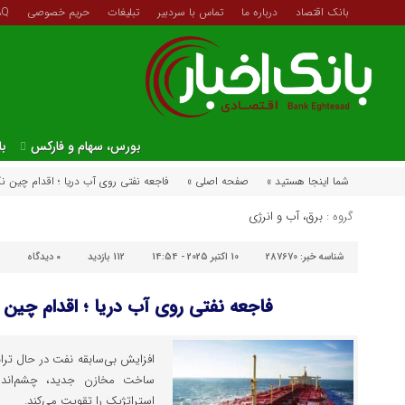
بانک اقتصاد
درباره ما
تماس با سردبیر
تبلیغات
حریم خصوصی
AQ
بورس، سهام و فارکس
با
شما اینجا هستید »
صفحه اصلی »
فاجعه نفتی روی آب دریا ؛ اقدام چین ن
گروه :
برق، آب و انرژی
شناسه خبر:
287670
10 اکتبر 2025 - 14:54
112 بازدید
۰
دیدگاه
فاجعه نفتی روی آب دریا ؛ اقدام چین 
افزایش بی‌سابقه نفت در حال ترا
ساخت مخازن جدید، چشم‌اندا
استراتژیک را تقویت می‌کند.