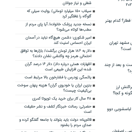
شغلی و نیاز جوانان
سیلاب ۱۵۰ میلیارد تومانی/ روایت سیلی که
گلوگاه را غافلگیر کرد
 قطار؟ کدام بهتر
نسخه جدید پزشک خانواده/ آیا پای مردم از
مطب‌ها‌ کوتاه می‌شود؟
امیر شکوری: دشمن هیچ‌گاه نباید در آسمان
 مشهد تهران
ایران احساس امنیت کند
 است؟
دلار به ۱۸۶ هزار تومان برگشت/ بازارها به توافق
احتمالی هرمز چه واکنشی نشان دادند؟
اظهارات همتی درباره دلار/ دلار ۱۶ درصد گران
ت و بعد از چند
شده؛ این افزایش طبیعی است
د؟
یائسگی زودرس با فشارخون بالا مرتبط است
بنزین ارزان یا خودروی گران؟ هزینه پنهان سوخت
راکنش ارز
بی‌کیفیت چیست؟
ونه و کجا؟
۴۸ سال کار برای خرید یک تویوتا کمری
حضرتی: رسالت خبرنگار کشف و نشر حقیقت
 لباسشویی دوو
است
قائم‌پناه: دولت باید بتواند با جامعه گفتگو کرده و
صدای مردم را بشنود
سی اصفهان