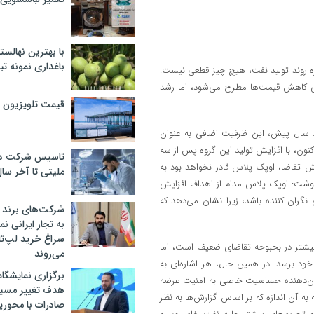
با بهترین نهالستا
باغداری نمونه ت
ه روند تولید نفت، هیچ چیز قطعی نیست.
ی کاهش قیمت‌ها مطرح می‌شود، اما رشد
قیمت تلویزیون در ۲
 سال پیش، این ظرفیت اضافی به عنوان
اکنون، با افزایش تولید این گروه پس از سه
تاسیس شرکت دان
تقاضا، اوپک پلاس قادر نخواهد بود به
ملیتی تا آخر سا
 نوشت: اوپک پلاس مدام از اهداف افزایش
گران کننده باشد، زیرا نشان می‌دهد که
شرکت‌های برند کا
به تجار ایرانی ن
سراغ خرید لپ‌ت
 بیشتر در بحبوحه تقاضای ضعیف است، اما
می‌روند
ود برسد. در همین حال، هر اشاره‌ای به
برگزاری نمایشگاه 
نشان‌دهنده حساسیت خاصی به امنیت عرضه
هدف تغییر مسیر
به آن اندازه که بر اساس گزارش‌ها به نظر
صادرات با محور