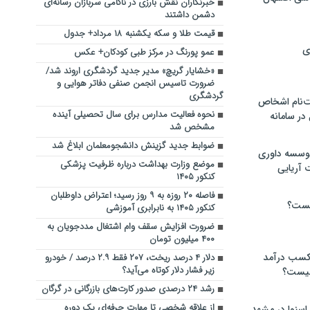
خبرنگاران نقش بارزی در ناکامی سربازان رسانه‌ای
دشمن داشتند
قیمت طلا و سکه یکشنبه ۱۸ مرداد+ جدول
ی
عمو پورنگ در مرکز طبی کودکان+ عکس
«خشایار گریچ» مدیر جدید گردشگری اروند شد/
ضرورت تاسیس انجمن صنفی دفاتر هوایی و
گردشگری
‌نام اشخاص
نحوه فعالیت مدارس برای سال تحصیلی آینده
ر سامانه
مشخص شد
ضوابط جدید گزینش دانشجومعلمان ابلاغ شد
موسسه داوری
موضع وزارت بهداشت درباره ظرفیت پزشکی
 آریایی
کنکور ۱۴۰۵
فاصله ۲۰ روزه به ۹ روز رسید؛ اعتراض داوطلبان
یست؟
کنکور ۱۴۰۵ به نابرابری آموزشی
ضرورت افزایش سقف وام اشتغال مددجویان به
۴۰۰ میلیون تومان
 کسب درآمد
دلار ۴ درصد ریخت، ۲۰۷ فقط ۲.۹ درصد / خودرو
زیر فشار دلار کوتاه می‌آید؟
 چیست؟
رشد ۲۴ درصدی صدور کارت‌های بازرگانی در گرگان
از علاقه شخصی تا مهارت حرفه‌ای یک دوره
اسنوا در مشهد