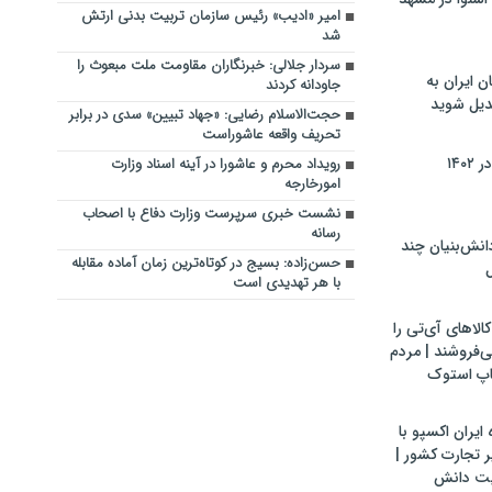
امیر «ادیب» رئیس سازمان تربیت بدنی ارتش
شد
سردار جلالی: خبرنگاران مقاومت ملت مبعوث را
ن ایران به
جاودانه کردند
بدیل شوید
حجت‌الاسلام رضایی: «جهاد تبیین» سدی در برابر
تحریف واقعه عاشوراست
۱۴۰
رویداد محرم و عاشورا در آینه اسناد وزارت
امورخارجه
نشست خبری سرپرست وزارت دفاع با اصحاب
رسانه
ش‌بنیان چند
حسن‌زاده: بسیج در کوتاه‌ترین زمان آماده مقابله
ل
با هر تهدیدی است
لاهای آی‌تی را
می‌فروشند | مردم
اپ استوک
ایران اکسپو با
 تجارت کشور |
یت دانش