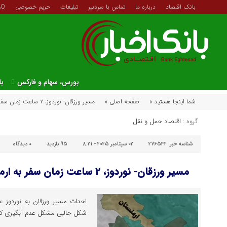
بانک اقتصاد
درباره ما
تماس با سردبیر
تبلیغات
حریم خصوصی
AQ
بورس، سهام و فارکس
با
شما اینجا هستید »
صفحه اصلی »
مسیر ورزقان- نوردوز، ۲ ساعت زمان سفر به ارمنستان را کاهش می‌دهد
گروه :
اقتصاد حمل و نقل
شناسه خبر:
276532
02 سپتامبر 2025 - 8:21
95 بازدید
۰
دیدگاه
مسیر ورزقان- نوردوز، ۲ ساعت زمان سفر به ارمنستان را کاهش می‌دهد
شکل جالبی مشکل عدم آبگیری کام