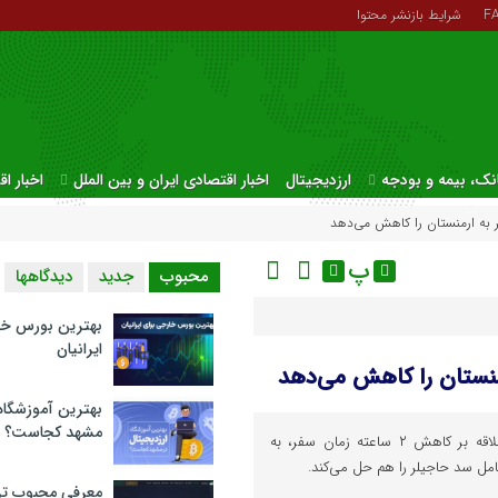
F
شرایط بازنشر محتوا
نک، بیمه و بودجه
ارزدیجیتال
اخبار اقتصادی ایران و بین الملل
اخبار ا
پ
محبوب
جدید
دیدگاهها
بهترین بورس خا
ایرانیان
بهترین آموزشگاه 
مشهد کجاست؟
احداث مسیر ورزقان به نوردوز علاقه بر کاهش ۲ ساعته زمان سفر، به
ل سد حاجیلر را هم حل می‌کند.
معرفی محبوب تر