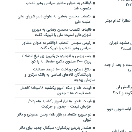
ذوالقدر به عنوان مشاور سیاسی رهبر انقلاب
منصوب شد
انتصاب محسن رضایی به عنوان دبیر شورای عالی
 قطار؟ کدام بهتر
امنیت ملی
قالیباف انتصاب محسن رضایی به دبیری
شورای‌عالی امنیت ملی را تبریک گفت
 مشهد تهران
رئیس مجلس انتصاب ذوالقدر به عنوان مشاور
سیاسی رهبر انقلاب را تبریک گفت
 است؟
جف بزوس و لئوناردو دی‌کاپریو زیر تیغ انتقاد /
پروژه ۲۰۰ میلیون دلاری جنجال به پا کرد
ت و بعد از چند
ابلاغ دستور پرداخت ۵۰ درصد مطالبات
د؟
واردکنندگان کالاهای اساسی به بانک مرکزی و
سازمان بودجه
راکنش ارز
قیمت طلا و سکه امروز یکشنبه ۱۸مرداد/ کاهش
ونه و کجا؟
همه قیمت ها + جدول
قیمت طلای ۱۸عیار امروز یکشنبه ۱۸مرداد/
افزایش قیمت + جدول و جزئیات
 لباسشویی دوو
دو نیروی متضاد در بازار طلا؛ اونس صعودی و دلار
نزولی
هشدار بنزینی پزشکیان؛ سیگنال جدید برای دلار
سی اصفهان