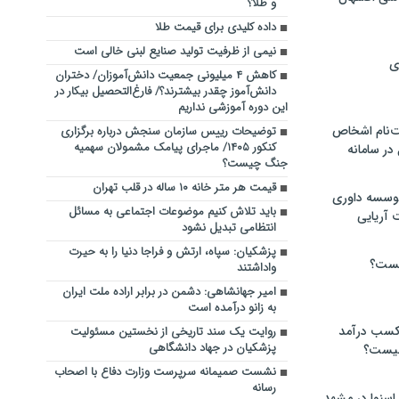
و طلا؟
داده کلیدی برای قیمت طلا
نیمی از ظرفیت تولید صنایع لبنی خالی است
ی
کاهش ۴ میلیونی جمعیت دانش‌آموزان/ دختران
دانش‌آموز چقدر بیشترند؟/ فارغ‌التحصیل بیکار در
این دوره آموزشی نداریم
‌نام اشخاص
توضیحات رییس سازمان سنجش درباره برگزاری
کنکور ۱۴۰۵/ ماجرای پیامک مشمولان سهمیه
ر سامانه
جنگ چیست؟
قیمت هر متر خانه ۱۰ ساله در قلب تهران
موسسه داوری
باید تلاش کنیم موضوعات اجتماعی به مسائل
 آریایی
انتظامی تبدیل نشود
پزشکیان: سپاه، ارتش و فراجا دنیا را به حیرت
یست؟
واداشتند
امیر جهانشاهی: دشمن در برابر اراده ملت ایران
به زانو درآمده است
 کسب درآمد
روایت یک سند تاریخی از نخستین مسئولیت
پزشکیان در جهاد دانشگاهی
 چیست؟
نشست صمیمانه سرپرست وزارت دفاع با اصحاب
رسانه
اسنوا در مشهد