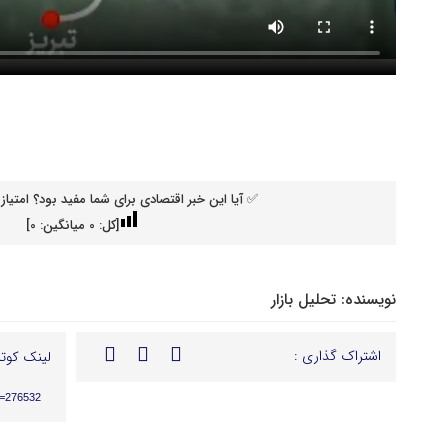
✅ آیا این خبر اقتصادی برای شما مفید بود؟ امتیاز 
[کل:
0
میانگین:
0
]
نویسنده:
تحلیل بازار
اشتراک گذاری :
لینک کوتا
p=276532