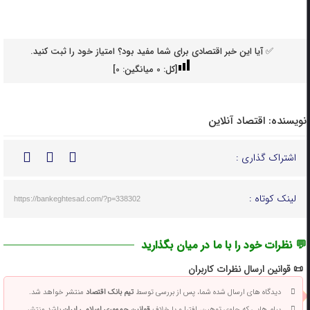
✅ آیا این خبر اقتصادی برای شما مفید بود؟ امتیاز خود را ثبت کنید.
[کل:
0
میانگین:
0
]
نویسنده:
اقتصاد آنلاین
اشتراک گذاری :
لینک کوتاه :
https://bankeghtesad.com/?p=338302
💬 نظرات خود را با ما در میان بگذارید
📜 قوانین ارسال نظرات کاربران
دیدگاه های ارسال شده شما، پس از بررسی توسط
تیم بانک اقتصاد
منتشر خواهد شد.
پیام هایی که حاوی توهین، افترا و یا خلاف
قوانین جمهوری اسلامی ایران
باشد منتشر