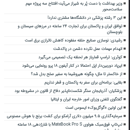
وزیر بهداشت با دست پُر به شیراز می‌آید؛ افتتاح سه پروژه مهم
سلامت‌محور
این ۳ رشته پزشکی در دانشگاه‌ها مشتری ندارد!
توافق ایران و پاکستان برای تجارت ۲۴ ساعته در مرزهای سیستان و
بلوچستان
رشیدی: نوسازی صنایع حلقه مفقوده کاهش ناترازی برق است
انهدام مهمات عمل نکرده دشمن در پاکدشت
کوثری: ترامپ قمارباز هر لحظه یک تصمیمی می‌گیرد
ایرپاد دوربین‌دار اپل احتمالا در کنار آیفون ۱۸ پرو رونمایی می‌شود
از خاکستر تا مثل؛ چگونه هیروشیما به سفیر صلح بدل شد؟
بقایی: برنامه‌ای برای سفر به پاکستان و قطر نداریم
پزشکیان: آذربایجان سنگر شکست‌ناپذیر دفاع از قانون در مشروطه بود
گفتگوی تلفنی وزرای امور خارجه ایران و ایتالیا
این اولین «گوگل‌بوک» ایسوس است
سرمایه‌گذاری ۹.۵ میلیون دلاری آرامکو برای کشت برنج با هوش مصنوعی
لپ‌تاپ فوق‌سبک هواوی MateBook Pro S با شارژدهی ۱۸ ساعته