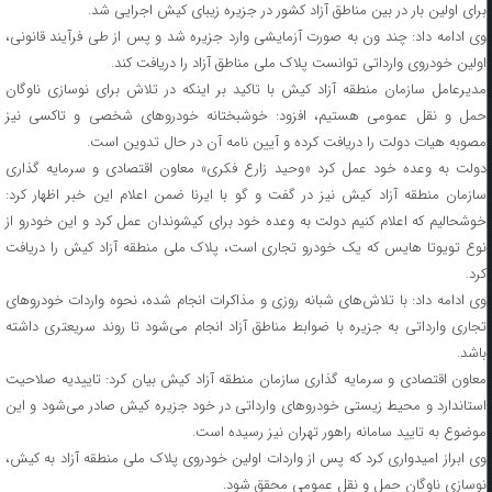
برای اولین بار در بین مناطق آزاد کشور در جزیره زیبای کیش اجرایی شد.
وی ادامه داد: چند ون به صورت آزمایشی وارد جزیره شد و پس از طی فرآیند قانونی،
اولین خودروی وارداتی توانست پلاک ملی مناطق آزاد را دریافت کند.
مدیرعامل سازمان منطقه آزاد کیش با تاکید بر اینکه در تلاش برای نوسازی ناوگان
حمل و نقل عمومی هستیم، افزود: خوشبختانه خودروهای شخصی و تاکسی نیز
مصوبه هیات دولت را دریافت کرده و آیین نامه آن در حال تدوین است.
دولت به وعده خود عمل کرد «وحید زارع فکری» معاون اقتصادی و سرمایه گذاری
سازمان منطقه آزاد کیش نیز در گفت و گو با ایرنا ضمن اعلام این خبر اظهار کرد:
خوشحالیم که اعلام کنیم دولت به وعده خود برای کیشوندان عمل کرد و این خودرو از
نوع تویوتا هایس که یک خودرو تجاری است، پلاک ملی منطقه آزاد کیش را دریافت
کرد.
وی ادامه داد: با تلاش‌های شبانه روزی و مذاکرات انجام شده، نحوه واردات خودروهای
تجاری وارداتی به جزیره با ضوابط مناطق آزاد انجام می‌شود تا روند سریعتری داشته
باشد.
معاون اقتصادی و سرمایه گذاری سازمان منطقه آزاد کیش بیان کرد: تاییدیه صلاحیت
استاندارد و محیط زیستی خودروهای وارداتی در خود جزیره کیش صادر می‌شود و این
موضوع به تایید سامانه راهور تهران نیز رسیده است.
وی ابراز امیدواری کرد که پس از واردات اولین خودروی پلاک ملی منطقه آزاد به کیش،
نوسازی ناوگان حمل و نقل عمومی محقق شود.