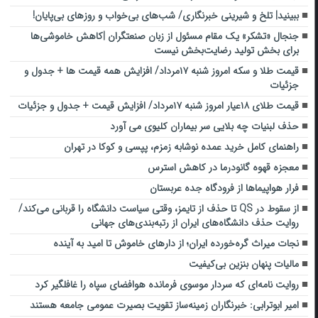
ببینید| تلخ و شیرینی خبرنگاری/‌ شب‌های بی‌خواب و روزهای بی‌پایان!
جنجال «تشکر» یک مقام مسئول از زبان صنعتگران |کاهش خاموشی‌ها
برای بخش تولید رضایت‌بخش نیست
قیمت طلا و سکه امروز شنبه ۱۷مرداد/ افزایش همه قیمت ها + جدول و
جزئیات
قیمت طلای ۱۸عیار امروز شنبه ۱۷مرداد/ افزایش قیمت + جدول و جزئیات
حذف لبنیات چه بلایی سر بیماران کلیوی می آورد
راهنمای کامل خرید عمده نوشابه زمزم، پپسی و کوکا در تهران
معجزه قهوه گانودرما در کاهش استرس
فرار هواپیماها از فرودگاه جده عربستان
از سقوط در QS تا حذف از تایمز، وقتی سیاست دانشگاه را قربانی می‌کند/
روایت حذف دانشگاه‌های ایران از رتبه‌بندی‌های جهانی
نجات میراث گره‌خورده ایران؛ از دارهای خاموش تا امید به آینده
مالیات پنهان بنزین بی‌کیفیت
روایت نامه‌ای که سردار موسوی فرمانده هوافضای سپاه را غافلگیر کرد
امیر ابوترابی: خبرنگاران زمینه‌ساز تقویت بصیرت عمومی جامعه هستند